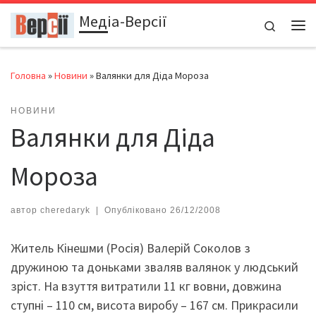
Медіа-Версії
Перейти до вмісту
Search
Ме
Головна
»
Новини
»
Валянки для Діда Мороза
НОВИНИ
Валянки для Діда
Мороза
автор
cheredaryk
|
Опубліковано
26/12/2008
Житель Кінешми (Росія) Валерій Соколов з
дружиною та доньками зваляв валянок у людський
зріст. На взуття витратили 11 кг вовни, довжина
ступні – 110 см, висота виробу – 167 см. Прикрасили