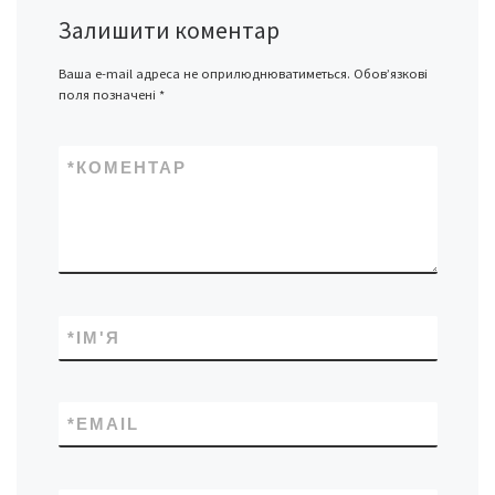
Залишити коментар
Ваша e-mail адреса не оприлюднюватиметься.
Обов’язкові
поля позначені
*
*
КОМЕНТАР
*
ІМ'Я
*
EMAIL