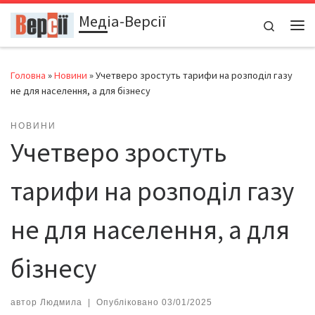
Медіа-Версії
Перейти до вмісту
Search
Ме
Головна
»
Новини
»
Учетверо зростуть тарифи на розподіл газу
не для населення, а для бізнесу
НОВИНИ
Учетверо зростуть
тарифи на розподіл газу
не для населення, а для
бізнесу
автор
Людмила
|
Опубліковано
03/01/2025