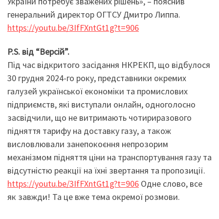
України потребує зважених рішень», – пояснив
генеральний директор ОГТСУ Дмитро Липпа.
https://youtu.be/3IfFXntGt1g?t=906
P.S. від “Версій”.
Під час відкритого засідання НКРЕКП, що відбулося
30 грудня 2024-го року, представники окремих
галузей української економіки та промислових
підприємств, які виступали онлайн, одноголосно
засвідчили, що не витримають чотириразового
підняття тарифу на доставку газу, а також
висловлювали занепокоєння непрозорим
механізмом підняття ціни на транспортування газу та
відсутністю реакції на їхні звертання та пропозиції.
https://youtu.be/3IfFXntGt1g?t=906
Одне слово, все
як завжди! Та це вже тема окремої розмови.