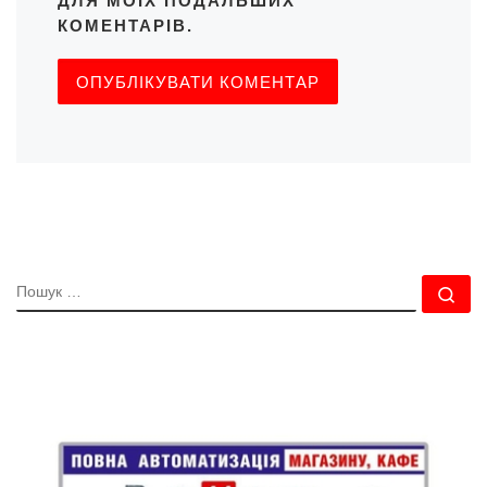
ДЛЯ МОЇХ ПОДАЛЬШИХ
КОМЕНТАРІВ.
ПОШУК
По