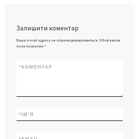
Залишити коментар
Ваша e-mail адреса не оприлюднюватиметься.
Обов’язкові
поля позначені
*
*
КОМЕНТАР
*
ІМ'Я
*
EMAIL