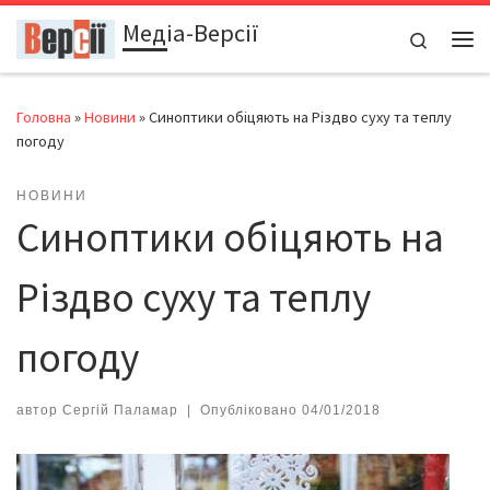
Медіа-Версії
Перейти до вмісту
Search
Ме
Головна
»
Новини
»
Синоптики обіцяють на Різдво суху та теплу
погоду
НОВИНИ
Синоптики обіцяють на
Різдво суху та теплу
погоду
автор
Сергій Паламар
|
Опубліковано
04/01/2018