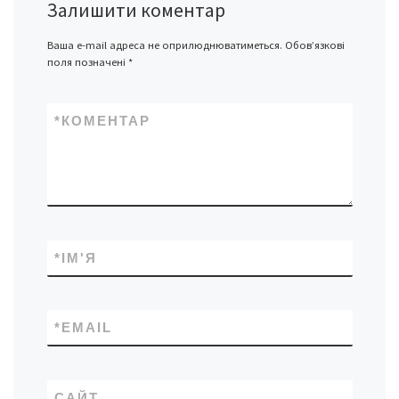
Залишити коментар
Ваша e-mail адреса не оприлюднюватиметься.
Обов’язкові
поля позначені
*
*
КОМЕНТАР
*
ІМ'Я
*
EMAIL
САЙТ