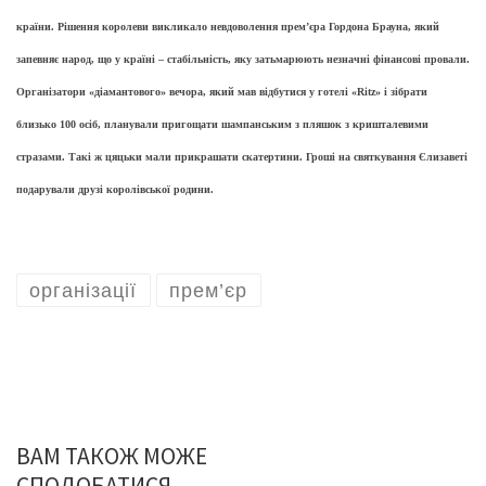
країни. Рішення королеви викликало невдоволення прем’єра Гордона Брауна, який
запевняє народ, що у країні – стабільність, яку затьмарюють незначні фінансові провали.
Організатори «діамантового» вечора, який мав відбутися у готелі «Ritz» і зібрати
близько 100 осіб, планували пригощати шампанським з пляшок з кришталевими
стразами. Такі ж цяцьки мали прикрашати скатертини. Гроші на святкування Єлизаветі
подарували друзі королівської родини.
організації
прем’єр
ВАМ ТАКОЖ МОЖЕ
СПОДОБАТИСЯ