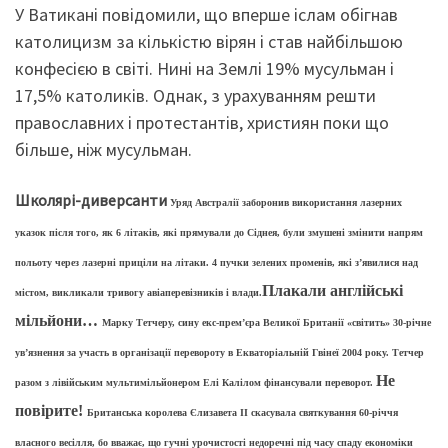
У Ватикані повідомили, що вперше іслам обігнав
католицизм за кількістю вірян і став найбільшою
конфесією в світі. Нині на Землі 19% мусульман і
17,5% католиків. Однак, з урахуванням решти
православних і протестантів, християн поки що
більше, ніж мусульман.
Школярі-диверсанти
Уряд Австралії заборонив використання лазерних
указок після того, як 6 літаків, які прямували до Сіднея, були змушені змінити напрям
польоту через лазерні приціли на літаки. 4 пучки зелених променів, які з’явилися над
Плакали англійські
містом, викликали тривогу авіаперевізників і влади.
мільйони…
Марку Тетчеру, сину екс-прем’єра Великої Британії «світить» 30-річне
ув’язнення за участь в організації перевороту в Екваторіальній Гвінеї 2004 року. Тетчер
Не
разом з лівійським мультимільйонером Елі Калілом фінансували переворот.
повірите!
Британська королева Єлизавета ІІ скасувала святкування 60-річчя
власного весілля, бо вважає, що гучні урочистості недоречні під часу спаду економіки