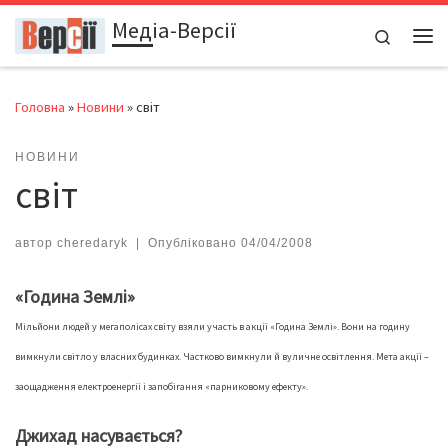
Медіа-Версії
Перейти до вмісту
Search
Ме
Головна
»
Новини
»
світ
НОВИНИ
світ
автор
cheredaryk
|
Опубліковано
04/04/2008
«Година Землі»
Мільйони людей у мегаполісах світу взяли участь в акції «Година Землі». Вони на годину
вимкнули світло у власних будинках. Частково вимкнули й вуличне освітлення. Мета акції –
заощадження електроенергії і запобігання «парниковому ефекту».
Джихад насувається?