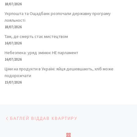
18/07/2026
Укрпошта та Ощадбанк розпочали державну програму
лояльності
18/07/2026
Там, де смерть стає мистецтвом
16/07/2026
Небезпека: уряд змінює НЕ парламент
16/07/2026
Ціни на продукти в Україні: яйця дешевшають, хліб може
подорожчати
15/07/2026
Навігація записів
Попередній запис
БАГЛЕЙ ВІДДАВ КВАРТИРУ
ПОВЕРНУТИСЯ ДО СПИС