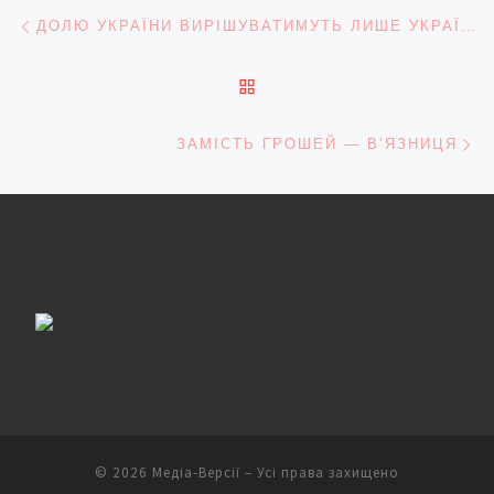
Навігація записів
Попередній запис
ДОЛЮ УКРАЇНИ ВИРІШУВАТИМУТЬ ЛИШЕ УКРАЇНЦІ
ПОВЕРНУТИСЯ ДО СПИС
На
ЗАМІСТЬ ГРОШЕЙ — В’ЯЗНИЦЯ
© 2026
Медіа-Версії
– Усі права захищено