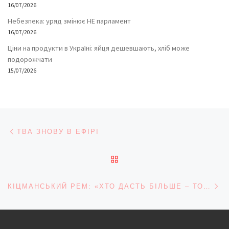
16/07/2026
Небезпека: уряд змінює НЕ парламент
16/07/2026
Ціни на продукти в Україні: яйця дешевшають, хліб може
подорожчати
15/07/2026
Навігація записів
Попередній запис
ТВА ЗНОВУ В ЕФІРІ
ПОВЕРНУТИСЯ ДО СПИС
На
КІЦМАНСЬКИЙ РЕМ: «ХТО ДАСТЬ БІЛЬШЕ – ТОМУ СКОРІШЕ»