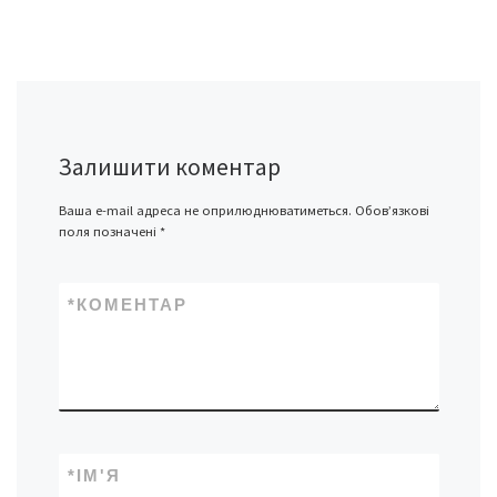
Залишити коментар
Ваша e-mail адреса не оприлюднюватиметься.
Обов’язкові
поля позначені
*
*
КОМЕНТАР
*
ІМ'Я