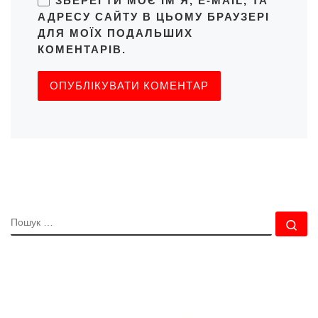
ЗБЕРЕГТИ МОЄ ІМ'Я, E-MAIL, ТА
АДРЕСУ САЙТУ В ЦЬОМУ БРАУЗЕРІ
ДЛЯ МОЇХ ПОДАЛЬШИХ
КОМЕНТАРІВ.
ПОШУК
По