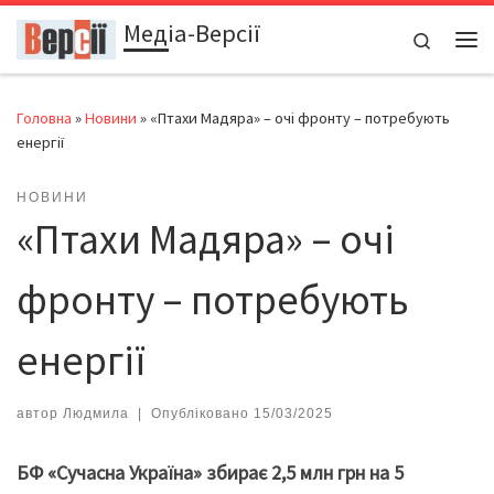
Медіа-Версії
Перейти до вмісту
Search
Ме
Головна
»
Новини
»
«Птахи Мадяра» – очі фронту – потребують
енергії
НОВИНИ
«Птахи Мадяра» – очі
фронту – потребують
енергії
автор
Людмила
|
Опубліковано
15/03/2025
БФ «Сучасна Україна» збирає 2,5 млн грн на 5