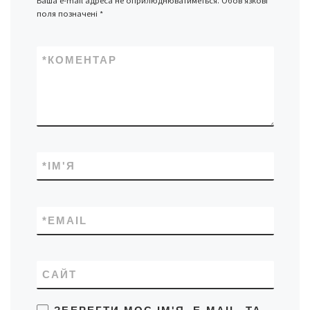
Ваша e-mail адреса не оприлюднюватиметься.
Обов’язкові
поля позначені
*
*
КОМЕНТАР
*
ІМ'Я
*
EMAIL
САЙТ