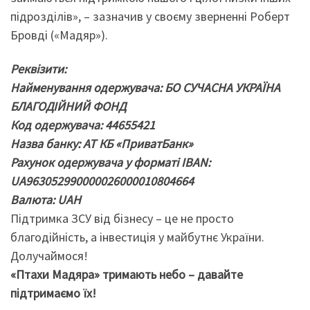
підрозділів», – зазначив у своєму зверненні Роберт
Бровді («Мадяр»).
Реквізити:
Найменування одержувача: БО СУЧАСНА УКРАЇНА
БЛАГОДІЙНИЙ ФОНД
Код одержувача: 44655421
Назва банку: АТ КБ «ПриватБанк»
Рахунок одержувача у форматі IBAN:
UA963052990000026000010804664
Валюта: UAH
Підтримка ЗСУ від бізнесу – це не просто
благодійність, а інвестиція у майбутнє України.
Долучаймося!
«Птахи Мадяра» тримають небо – давайте
підтримаємо їх!