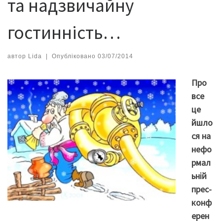
та надзвичайну
гостинність…
автор
Lida
|
Опубліковано
03/07/2014
Про
все
це
йшло
ся на
нефо
рмал
ьній
прес-
конф
ерен