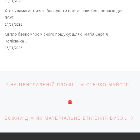
15/07/2026
Хтось намагається заблокувати постачання боєприпасів для
ЗСУ?..
14/07/2026
Світло безкомпромісного пошуку: шлях і магія Сергія
Колісника…
13/07/2026
Навігація записів
Попередній запис
НА ЦЕНТРАЛЬНІЙ ПЛОЩІ – МІСТЕЧКО МАЙСТРІВ, НА ВУЛИЦІ КОБИЛЯНСЬКОЇ – ХУДОЖНЯ ГАЛЕРЕЯ
ПОВЕРНУТИСЯ ДО СПИС
На
БОЖИЙ ДІМ ЯК МАТЕРІАЛЬНЕ ВТІЛЕННЯ БУКОВИНСЬКОГО МІФУ