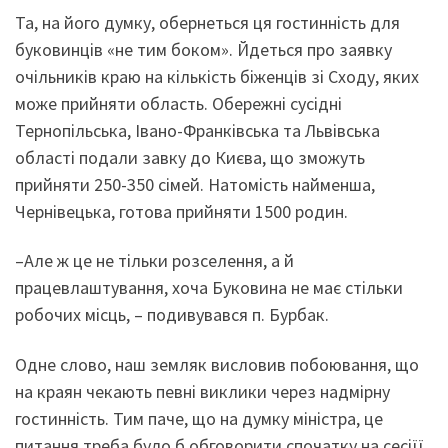
Та, на його думку, обернеться ця гостинність для
буковинців «не тим боком». Йдеться про заявку
очільників краю на кількість біженців зі Сходу, яких
може прийняти область. Обережні сусідні
Тернопільська, Івано-Франківська та Львівська
області подали завку до Києва, що зможуть
прийняти 250-350 сімей. Натомість найменша,
Чернівецька, готова прийняти 1500 родин.
–Але ж це не тільки розселення, а й
працевлаштування, хоча Буковина не має стільки
робочих місць, – подивувався п. Бурбак.
Одне слово, наш земляк висловив побоювання, що
на краян чекають певні виклики через надмірну
гостинність. Тим паче, що на думку міністра, це
питання треба було б обговорити спочатку на сесіїї