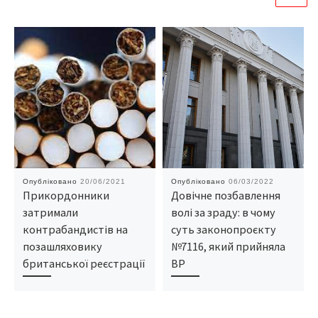
Опубліковано
20/06/2021
Опубліковано
06/03/2022
Прикордонники
Довічне позбавлення
затримали
волі за зраду: в чому
контрабандистів на
суть законопроєкту
позашляховику
№7116, який прийняла
британської реєстрації
ВР