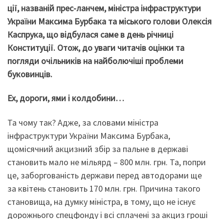
ції, названій прес-ланчем, міністра інфраструктури
України Максима Бурбака та міського голови Олексія
Каспрука, що відбулася саме в день річниці
Конституції. Отож, до уваги читачів оцінки та
погляди очільників на найболючіші проблеми
буковинців.
Ех, дороги, ями і колдобини…
Та чому так? Адже, за словами міністра
інфраструктури України Максима Бурбака,
щомісячний акцизний збір за пальне в державі
становить мало не мільярд – 800 млн. грн. Та, попри
це, заборгованість держави перед автодорами ще
за квітень становить 170 млн. грн. Причина такого
становища, на думку міністра, в тому, що не існує
дорожнього спецфонду і всі сплачені за акциз гроші