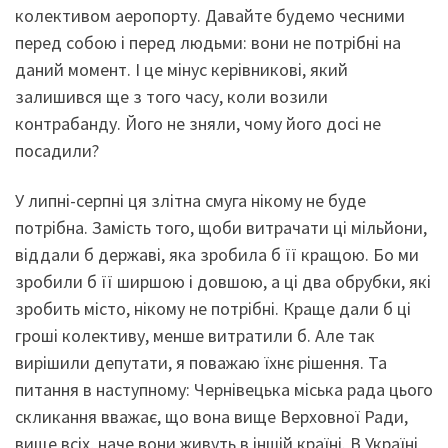
колективом аеропорту. Давайте будемо чесними
перед собою і перед людьми: вони не потрібні на
даний момент. І це мінус керівникові, який
залишився ще з того часу, коли возили
контрабанду. Його не зняли, чому його досі не
посадили?
У липні-серпні ця злітна смуга нікому не буде
потрібна. Замість того, щоби витрачати ці мільйони,
віддали б державі, яка зробила б її кращою. Бо ми
зробили б її ширшою і довшою, а ці два обрубки, які
зробить місто, нікому не потрібні. Краще дали б ці
гроші колективу, менше витратили б. Але так
вирішили депутати, я поважаю їхнє рішення. Та
питання в наступному: Чернівецька міська рада цього
скликання вважає, що вона вище Верховної Ради,
вище всіх, наче вони живуть в іншій країні. В Україні