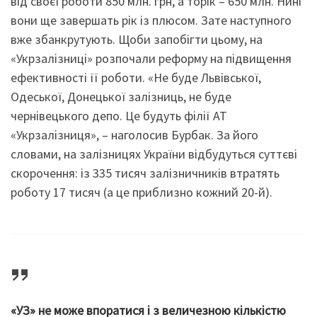
від своєї роботи 850 млн. грн, а торік – 650 млн. Нині
вони ще завершать рік із плюсом. Зате наступного
вже збанкрутують. Щоби запобігти цьому, на
«Укрзалізниці» розпочали реформу на підвищення
ефективності її роботи. «Не буде Львівської,
Одеської, Донецької залізниць, не буде
чернівецького депо. Це будуть філії АТ
«Укрзалізниця», – наголосив Бурбак. За його
словами, на залізницях України відбудуться суттєві
скорочення: із 335 тисяч залізничників втратять
роботу 17 тисяч (а це приблизно кожний 20-й).
«УЗ» не може впоратися і з величезною кількістю