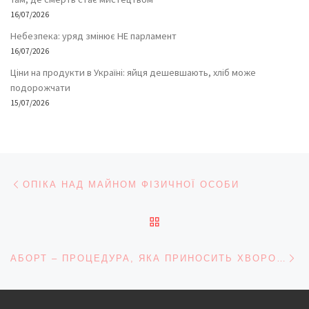
16/07/2026
Небезпека: уряд змінює НЕ парламент
16/07/2026
Ціни на продукти в Україні: яйця дешевшають, хліб може
подорожчати
15/07/2026
Навігація записів
Попередній запис
ОПІКА НАД МАЙНОМ ФІЗИЧНОЇ ОСОБИ
ПОВЕРНУТИСЯ ДО СПИС
На
АБОРТ – ПРОЦЕДУРА, ЯКА ПРИНОСИТЬ ХВОРОБИ