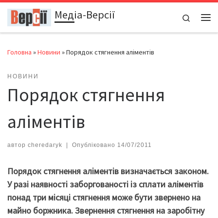
Медіа-Версії
Перейти до вмісту
Search
Ме
Головна
»
Новини
»
Порядок стягнення аліментів
НОВИНИ
Порядок стягнення
аліментів
автор
cheredaryk
|
Опубліковано
14/07/2011
Порядок стягнення аліментів визначається законом.
У разі наявності заборгованості із сплати аліментів
понад три місяці стягнення може бути звернено на
майно боржника. Звернення стягнення на заробітну