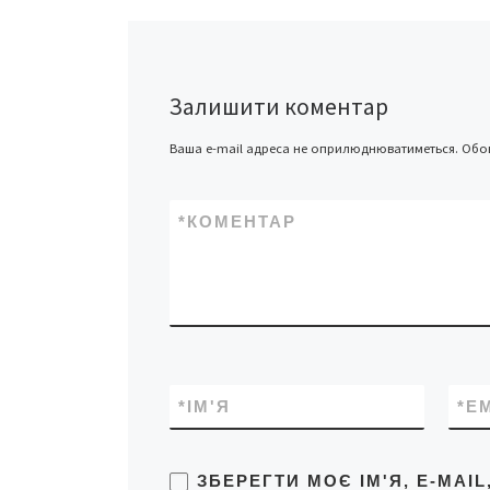
унікальний тим, 
Залишити коментар
Ваша e-mail адреса не оприлюднюватиметься.
Обов
*
КОМЕНТАР
*
ІМ'Я
*
E
ЗБЕРЕГТИ МОЄ ІМ'Я, E-MAI