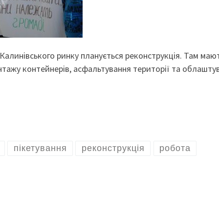
 Калинівського ринку планується реконструкція. Там маю
тажу контейнерів, асфальтування території та облашту
пікетування
реконструкція
робота