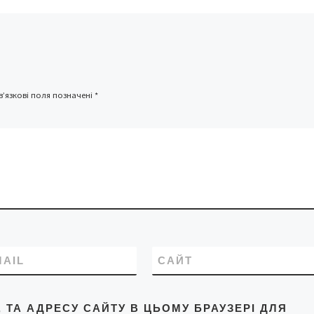
[…]
розібратися депутати
постійної комісії […]
’язкові поля позначені
*
MAIL
САЙТ
L, ТА АДРЕСУ САЙТУ В ЦЬОМУ БРАУЗЕРІ ДЛЯ