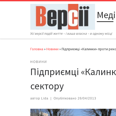
Перейти до вмісту
Меді
Усі версії подій життя – і ваша власна – в одному місці
Головна
»
Новини
»
Підприємці «Калинки» проти реко
НОВИНИ
Підприємці «Калинк
сектору
автор
Lida
|
Опубліковано
26/04/2013