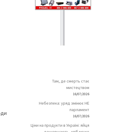
Там, де смерть стає
мистецтвом
16/07/2026
Небезпека: уряд змінює НЕ
парламент
юди
16/07/2026
Ціни на продукти в Україні: яйця
дешевшають, хліб може