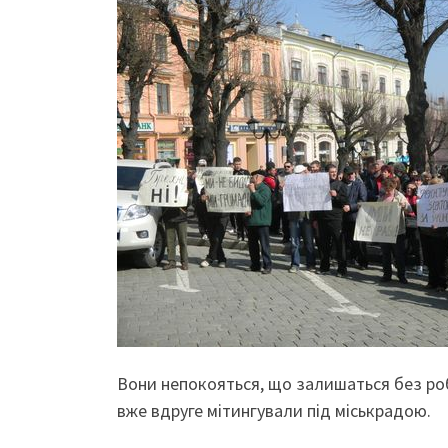
Вони непокояться, що залишаться без роб
вже вдруге мітингували під міськрадою.