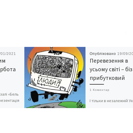
/01/2021
Опубліковано
19/09/2
им
Перевезення в
урбота
усьому світі – бі
прибутковий
1 Коментар
залі «Бель
резентація
І тільки в незалежній Ук
ендаря,
високооплачуваним
ямований
менеджерам вдається
притульним
зробити його збитков
ів
Чому возити людей
ндар
невигідно? З цим вирі