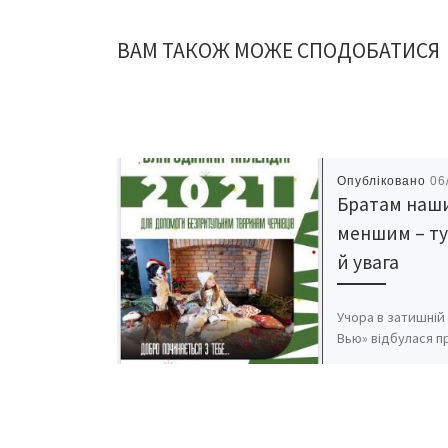
ВАМ ТАКОЖ МОЖЕ СПОДОБАТИСЯ
Опубліковано
06
Братам наш
меншим – т
й увага
Учора в затишній 
Вью» відбулася п
благодійного кал
випуск якого спр
на допомогу без
тваринам Чернівц
у 2021 році. Кале