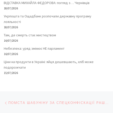
ВІДСТАВКА МИХАЙЛА ФЕДОРОВА: погляд з… Чернівців
18/07/2026
Укрпошта та Ощадбанк розпочали державну програму
лояльності
18/07/2026
Там, де смерть стає мистецтвом
16/07/2026
Небезпека: уряд змінює НЕ парламент
16/07/2026
Ціни на продукти в Україні: яйця дешевшають, хліб може
подорожчати
15/07/2026
Навігація записів
Попередній запис
ПОМСТА ШАБУНІНУ ЗА СПЕЦКОНФІСКАЦІЇ РАШИСТСЬКИХ АКТИВІВ В УКРАЇНІ? І ЦЕ ТЕЖ!