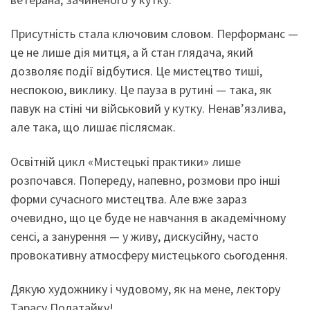
Присутність стала ключовим словом. Перформанс —
це не лише дія митця, а й стан глядача, який
дозволяє події відбутися. Це мистецтво тиші,
неспокою, виклику. Це пауза в рутині — така, як
павук на стіні чи військовий у кутку. Ненав’язлива,
але така, що лишає післясмак.
Освітній цикл «Мистецькі практики» лише
розпочався. Попереду, напевно, розмови про інші
форми сучасного мистецтва. Але вже зараз
очевидно, що це буде не навчання в академічному
сенсі, а занурення — у живу, дискусійну, часто
провокативну атмосферу мистецького сьогодення.
Дякую художнику і чудовому, як на мене, лектору
Тарасу Полатайку!