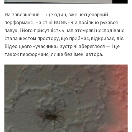
На завершення — ще один, вже несценарний
перформанс. На стіні BUNKER’а повільно рухався
павук, і його присутність у напівтемряві несподівано
стала жестом простору, що приймає, відкриває, діє.
Відео цього «учасника» зустрічі збереглося — і це
також перформанс, лише без імені автора.