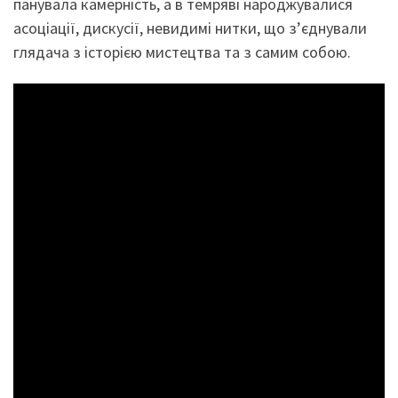
панувала камерність, а в темряві народжувалися
асоціації, дискусії, невидимі нитки, що з’єднували
глядача з історією мистецтва та з самим собою.