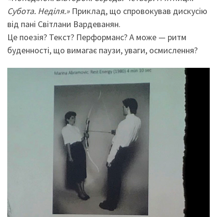
Субота. Неділя.»
Приклад, що спровокував дискусію
від пані Світлани Вардеванян.
Це поезія? Текст? Перформанс? А може — ритм
буденності, що вимагає паузи, уваги, осмислення?