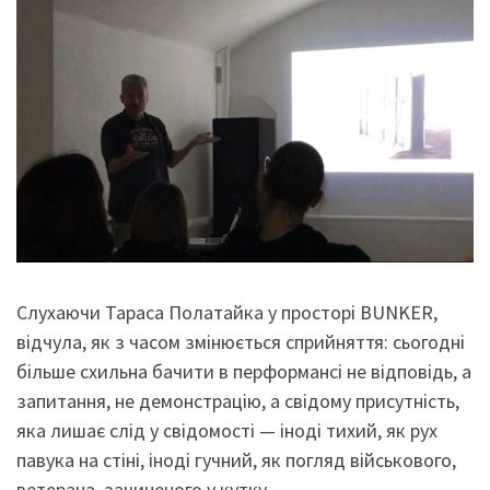
Слухаючи Тараса Полатайка у просторі BUNKER,
відчула, як з часом змінюється сприйняття: сьогодні
більше схильна бачити в перформансі не відповідь, а
запитання, не демонстрацію, а свідому присутність,
яка лишає слід у свідомості — іноді тихий, як рух
павука на стіні, іноді гучний, як погляд військового,
ветерана, зачиненого у кутку.