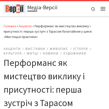
Медіа-Версії
Перейти до вмісту
Search
Ме
Головна
»
Акценти
»
Перформанс як мистецтво виклику і
присутності: перша зустріч з Тарасом Полатайком у циклі
«Мистецькі практики»
АКЦЕНТИ
ВИСТАВКИ
ЖИВОПИС
ІСТОРІЯ
КУЛЬТУРА
МИТЦІ
НОВИНИ
ХУДОЖНИКИ
Перформанс як
мистецтво виклику і
присутності: перша
зустріч з Тарасом