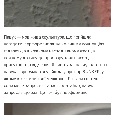
Павук — мов жива скульптура, що прийшла
нагадати: перформанс живе не лише у концепціях і
галереях, а в кожному несподіваному жесті, в
кожному дотику до простору, в акті входу,
присутності, свідчення. Я навіть зафільмувала того
павука і зрозуміла: я увійшла у простір BUNKER, у
якому вже жили свої мешканці. Я стала гостею. І
хоча мене запросив Тарас Полатайко, павук
запросив ще раз. Це теж був перформанс.