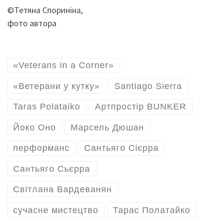
©Тетяна Спориніна,
фото автора
«Veterans in a Corner»
«Ветерани у кутку»
Santiago Sierra
Taras Polataiko
Артпростір BUNKER
Йоко Оно
Марсель Дюшан
перформанс
Сантьяго Сієрра
Сантьяго Сьєрра
Світлана Вардеванян
сучасне мистецтво
Тарас Полатайко