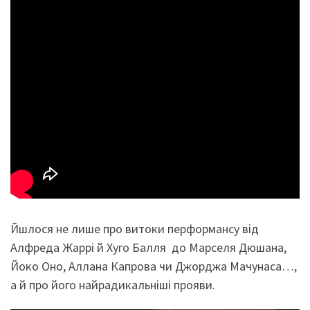
Йшлося не лише про витоки перформансу від
Алфреда Жаррі й Хуго Балля до Марселя Дюшана,
Йоко Оно, Аллана Капрова чи Джорджа Мачунаса…,
а й про його найрадикальніші прояви.