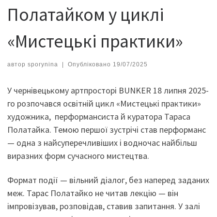
Полатайком у циклі
«Мистецькі практики»
автор
sporynina
|
Опубліковано
19/07/2025
У чернівецькому артпросторі BUNKER 18 липня 2025-
го розпочався освітній цикл «Мистецькі практики»
художника, перформансиста й куратора Тараса
Полатайка. Темою першої зустрічі став перформанс
— одна з найсуперечливіших і водночас найбільш
виразних форм сучасного мистецтва.
Формат події — вільний діалог, без наперед заданих
меж. Тарас Полатайко не читав лекцію — він
імпровізував, розповідав, ставив запитання. У залі