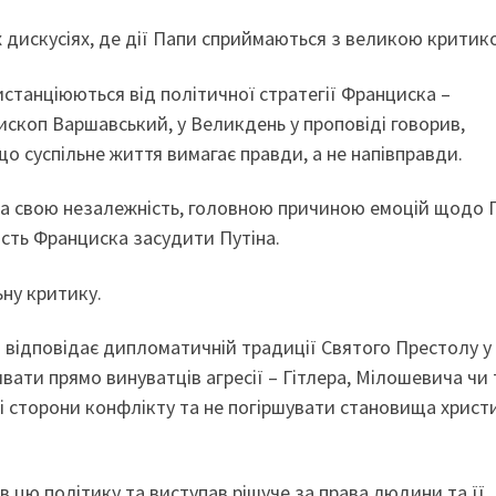
х дискусіях, де дії Папи сприймаються з великою критик
станціюються від політичної стратегії Франциска –
ископ Варшавський, у Великдень у проповіді говорив,
що суспільне життя вимагає правди, а не напівправди.
я за свою незалежність, головною причиною емоцій щодо 
ість Франциска засудити Путіна.
ьну критику.
відповідає дипломатичній традиції Святого Престолу у
ивати прямо винуватців агресії – Гітлера, Мілошевича чи
ві сторони конфлікту та не погіршувати становища христ
ив цю політику та виступав рішуче за права людини та її