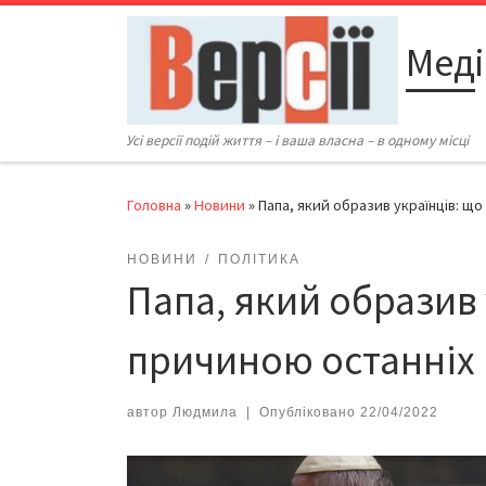
Перейти до вмісту
Меді
Усі версії подій життя – і ваша власна – в одному місці
Головна
»
Новини
»
Папа, який образив українців: що
НОВИНИ
ПОЛІТИКА
Папа, який образив 
причиною останніх 
автор
Людмила
|
Опубліковано
22/04/2022