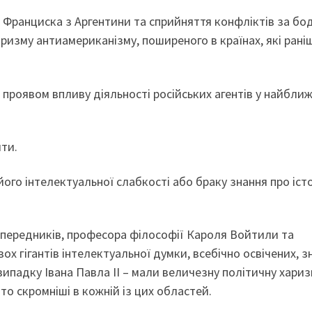
 Франциска з Аргентини та сприйняття конфліктів за бо
изму антиамериканізму, поширеного в країнах, які рані
 – проявом впливу діяльності російських агентів у найбли
ти.
ого інтелектуальної слабкості або браку знання про іст
попередників, професора філософії Кароля Войтили та
х гігантів інтелектуальної думки, всебічно освічених, з
 випадку Івана Павла ІІ – мали величезну політичну хариз
о скромніші в кожній із цих областей.