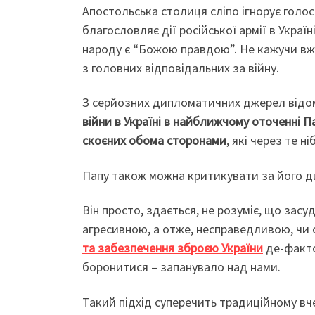
Апостольська столиця сліпо ігнорує голоси
благословляє дії російської армії в Україн
народу є “Божою правдою”. Не кажучи вже 
з головних відповідальних за війну.
З серйозних дипломатичних джерел відо
війни в Україні в найближчому оточенні П
скоєних обома сторонами
, які через те 
Папу також можна критикувати за його д
Він просто, здається, не розуміє, що засу
агресивною, а отже, несправедливою, чи
та забезпечення зброєю України
де-факто 
боронитися – запанувало над нами.
Такий підхід суперечить традиційному в