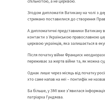
спільнотою, а не церквою.
Згодом дипломатія Ватикану на чолі з д
стримано поставилися до створення Прав
А дипломатичні представники Ватикану в 
контакти з Українською православною цер
церквою українців, яка залишається в ек
Після початку війни Франциск неодноразо
переживає за жертв війни та, як можна суд
Однак лише через місяць від початку росій
хто саме напав на неї – понтифік не назва
Ба більше, у ЗМІ вже з’явилася інформація
патріарха Гундяєва.