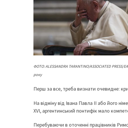
ФОТО: ALESSANDRA TARANTINO/ASSOCIATED PRESS/EA
року
Перш за все, треба визнати очевидне: кр
На відміну від Івана Павла ІІ або його н
XVI, аргентинський понтифік мало компете
Перебуваючи в оточенні працівників Римськ