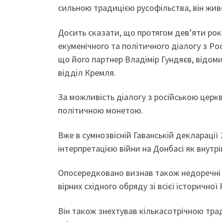
сильною традицією русофільства, він живе
Досить сказати, що протягом дев’яти ро
екуменічного та політичного діалогу з Р
що його партнер Владімір Гундяєв, відом
відділ Кремля.
За можливість діалогу з російською цер
політичною монетою.
Вже в сумнозвісній Гаванській декларації
інтерпретацією війни на Донбасі як внутрі
Опосередковано визнав також недоречні 
вірних східного обряду зі всієї історичної 
Він також знехтував кількасотрічною тра