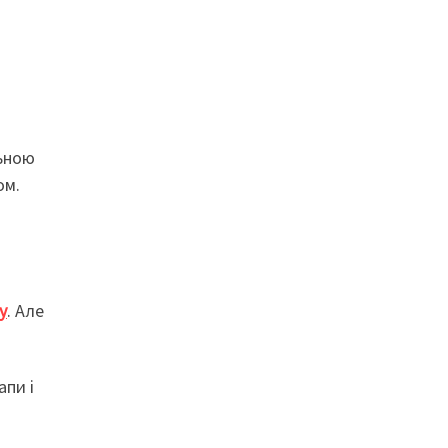
льною
ом.
у
. Але
апи і