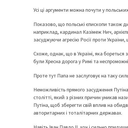
Усі ці аргументи можна почути у польськи
Показово, що польські єпископи також ди
наприклад, кардинал Казімеж Нич, архієп
засуджуючи агресію Росії проти України, 
Схоже, однак, що в Україні, яка боретьс
були Хресна дорога у Римі та неспроможн
Проте тут Папа не заслуговує на таку сил
Неможливість прямого засудження Путіна 
столітті, який з різних причин уникав наз
Путіна, щоб зберегти свій вплив на обид
авторитарних і тоталітарних державах.
Навіть Іван Павло ІІ, хоч і сильно придуш