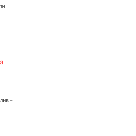
апи
ої
лив –