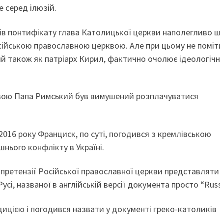
 серед ілюзій.
ків понтифікату глава Католицької церкви наполегливо 
осійською православною церквою. Але при цьому не поміт
ий також як патріарх Кирил, фактично очолює ідеологіч
квою Папа Римський був вимушений розплачуватися
 2016 року Франциск, по суті, погодився з кремлівською
шнього конфлікту в Україні.
претензії Російської православної церкви представляти
Русі, названої в англійській версії документа просто “Russ
дицією і погодився назвати у документі греко-католиків