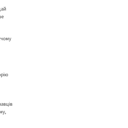
дай
ше
жчому
орію
навців
му,