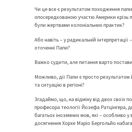
Чи це все є результатом походження папи
опосередкованою участю Америки крізь пр
були жертвами колоніальних практик?
Або навіть – у радикальній інтерпретації
оточенні Папи?
Важко судити, але питання варто постави
Можливо, дії Папи є просто результатом й
та ситуацію в регіоні?
Згадаймо, що, на відміну від двох своїх 
професора теології Йозефа Ратцінгера, дво
багатьох іноземних мов, які – особливо у
досягнення Хорхе Маріо Бергольйо набагат