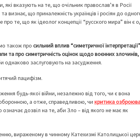
, які вказують на те, що очільник православ’я в Росії
і та визнає, що приналежність українців і росіян до одног
про те, що як ідеолог концепції “русского мира” він є 
мо також про
сильний вплив “симетричної інтерпретації
апи та про симетричність оцінок щодо воєнних злочинів,
ніби однаково заслуговують на засудження.
итячий пацифізм.
дження будь-якої війни, незалежно від того, чи є вона
 оборонною, а отже, справедливою, чи
критика озброюв
означає дозвіл на те, аби Зло – від якого не має як
ченню, вираженому в чинному Катехизмі Католицької цер