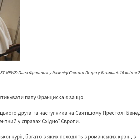
ST NEWS:
Папа Франциск у базиліці Святого Петра у Ватикані. 16 квітня 
итикувати папу Франциска є за що.
імецького друга та наступника на Святішому Престолі Бен
нтний у справах Східної Європи.
ої курії, багато з яких походять з романських країн, з