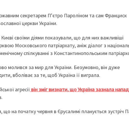
ержавним секретарем П’єтро Пароліном та сам Франциск
ославної церкви України.
Києві своїми діями показували, що для них важливіші
квою Московського патріархату, аніж діалог з націона
уменічному спілкуванні з Константинопольським патріарх
во молився за мир для України. Безумовно, він дуже
ити, вболіває за те, щоб Україна її виграла.
ської агресії
він зміг визнати, що Україна зазнала напад
в.
, що на початку червня в Єрусалимі планується зустріч П