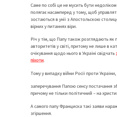
Саме по собі це не мусить бути недоліко
полягає насамперед у тому, щоб управл
зостаються в унії з Апостольскою столиц
вірних у питаннях віри.
Річ у тім, що Папу також розглядають як 
авторитетів у світі, притому не лише в к
очікування щодо нього в Україні свідчать
піхоти
.
Тому у випадку війни Росії проти України
заперечування Папою сенсу постачання зб
причому не тільки політичний – на христи
А самого папу Франциска такі заяви нараж
згіршення.