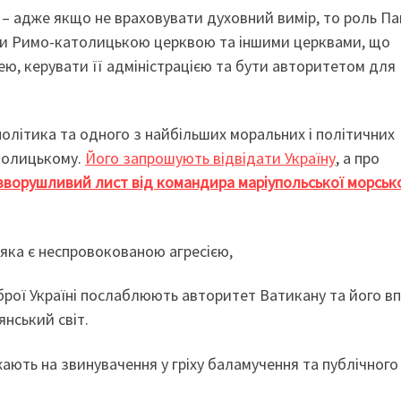
м – адже якщо не враховувати духовний вимір, то роль П
яти Римо-католицькою церквою та іншими церквами, що
ею, керувати її адміністрацією та бути авторитетом для
політика та одного з найбільших моральних і політичних
атолицькому.
Його запрошують відвідати Україну
, а про
зворушливий лист від командира маріупольської морськ
, яка є неспровокованою агресією,
рої Україні послаблюють авторитет Ватикану та його вп
янський світ.
ають на звинувачення у гріху баламучення та публічного