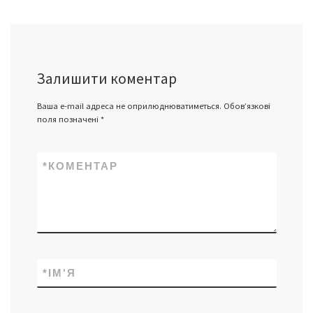
Залишити коментар
Ваша e-mail адреса не оприлюднюватиметься.
Обов’язкові
поля позначені
*
*
КОМЕНТАР
*
ІМ'Я