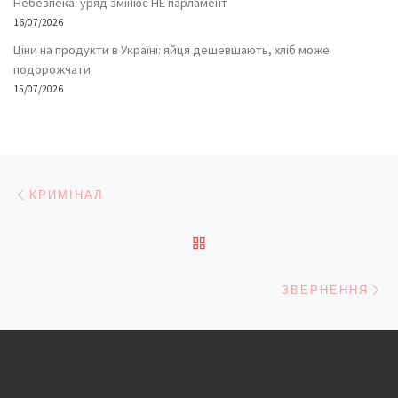
Небезпека: уряд змінює НЕ парламент
16/07/2026
Ціни на продукти в Україні: яйця дешевшають, хліб може
подорожчати
15/07/2026
Навігація записів
Попередній запис
КРИМІНАЛ
ПОВЕРНУТИСЯ ДО СПИС
На
ЗВЕРНЕННЯ