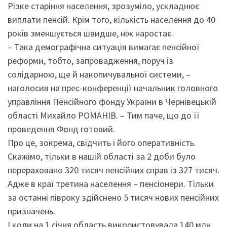
Різке старіння населення, зрозуміло, ускладнює
виплати пенсій. Крім того, кількість населення до 40
років зменшується швидше, ніж наростає.
– Така демографічна ситуація вимагає пенсійної
реформи, тобто, запровадження, поруч із
солідарною, ще й накопичувальної системи, –
наголосив на прес-конференції начальник головного
управління Пенсійного фонду України в Чернівецькій
області Михайло РОМАНІВ. – Тим паче, що до її
проведення Фонд готовий.
Про це, зокрема, свідчить і його оперативність.
Скажімо, тільки в нашій області за 2 доби було
перераховано 320 тисяч пенсійних справ із 327 тисяч.
Адже в краї третина населення – пенсіонери. Тільки
за останні півроку здійснено 5 тисяч нових пенсійних
призначень.
І коли на 1 січня область використовувала 140 млн