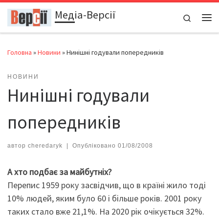
Медіа-Версії
Перейти до вмісту
Search
Ме
Головна
»
Новини
»
Нинішні годували попередників
НОВИНИ
Нинішні годували
попередників
автор
cheredaryk
|
Опубліковано
01/08/2008
А хто подбає за майбутніх?
Перепис 1959 року засвідчив, що в країні жило тоді
10% людей, яким було 60 і більше років. 2001 року
таких стало вже 21,1%. На 2020 рік очікується 32%.