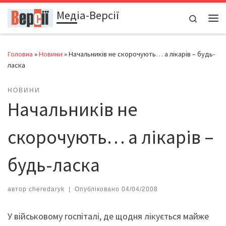
Медіа-Версії
Перейти до вмісту
Search
Ме
Головна
»
Новини
»
Начальників не скорочують… а лікарів – будь-
ласка
НОВИНИ
Начальників не
скорочують… а лікарів –
будь-ласка
автор
cheredaryk
|
Опубліковано
04/04/2008
У військовому госпіталі, де щодня лікується майже