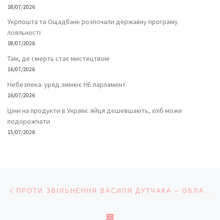
18/07/2026
Укрпошта та Ощадбанк розпочали державну програму
лояльності
18/07/2026
Там, де смерть стає мистецтвом
16/07/2026
Небезпека: уряд змінює НЕ парламент
16/07/2026
Ціни на продукти в Україні: яйця дешевшають, хліб може
подорожчати
15/07/2026
Навігація записів
Попередній запис
ПРОТИ ЗВІЛЬНЕННЯ ВАСИЛЯ ДУТЧАКА – ОБЛАСНА ЕКОЛОГІЧНА ГРОМАДСЬКІСТЬ
ПОВЕРНУТИСЯ ДО СПИС