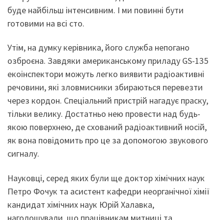
буде найбільш інтенсивним. І ми повинні бути
готовими на всі сто.
Утім, на думку керівника, його служба непогано
озброєна. Завдяки американському приладу GS-135
екоінспектори можуть легко виявити радіоактивні
речовини, які зловмисники збираються перевезти
через кордон. Спеціальний пристрій нагадує праску,
тільки велику. Достатньо нею провести над будь-
якою поверхнею, де схований радіоактивний носій,
як вона повідомить про це за допомогою звукового
сигналу.
Науковці, серед яких були ще доктор хімічних наук
Петро Фочук та асистент кафедри неорганічної хімії
кандидат хімічних наук Юрій Халавка,
наголошували, що працівникам митниці та