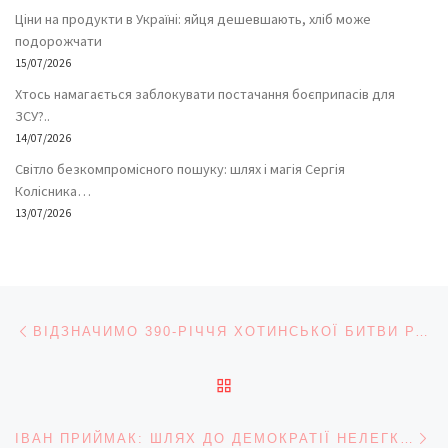
Ціни на продукти в Україні: яйця дешевшають, хліб може
подорожчати
15/07/2026
Хтось намагається заблокувати постачання боєприпасів для
ЗСУ?..
14/07/2026
Світло безкомпромісного пошуку: шлях і магія Сергія
Колісника…
13/07/2026
Навігація записів
Попередній запис
ВІДЗНАЧИМО 390-РІЧЧЯ ХОТИНСЬКОЇ БИТВИ РАЗОМ
ПОВЕРНУТИСЯ ДО СПИС
На
ІВАН ПРИЙМАК: ШЛЯХ ДО ДЕМОКРАТІЇ НЕЛЕГКИЙ… БУВАЄ І БОЛЯЧЕ, КОЛИ НАБИВАЄШ ШИШКИ НА ЛОБІ…