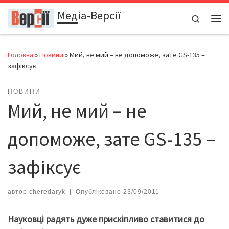
Медіа-Версії
Перейти до вмісту
Search
Ме
Головна
»
Новини
»
Мий, не мий – не допоможе, зате GS-135 –
зафіксує
НОВИНИ
Мий, не мий – не
допоможе, зате GS-135 –
зафіксує
автор
cheredaryk
|
Опубліковано
23/09/2011
Науковці радять дуже прискіпливо ставитися до