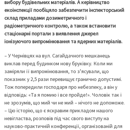
вибору будівельних матеріалів. А керівництво
екоінспекції пообіцяло забезпечити інспекторський
склад приладами дозиметричного і
радіометричного контролю, а також встановити
стаціонарні портали з виявлення джерел
іонізуючого випромінювання та ядерних матеріалів.
– У Чернівцях на вул. Сагайдачного мешканець
виклав перед будинком нову бруківку. Коли ми
заміряли її випромінювання, то з’ясували, що
показник у 2,5 рази перевищує гранично допустимі.
Тож попередили господаря про небезпеку, а він у
відповідь: «Та я помию і все пройде!». Чоловік так і
не зрозумів, що мий чи не мий – нічого не допоможе.
– Цю історію, що є яскравим прикладом нашого
невігластва, розповів під час свого виступу на
науково-практичній конференції, організованій для