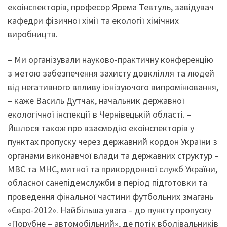
екоінспекторів, професор Ярема Тевтуль, завідувач
кафедри фізичної хімії та екології хімічних
виробництв.
– Ми організували науково-практичну конференцію
з метою забезпечення захисту довклілля та людей
від негативного впливу іонізуючого випромінювання,
– каже Василь Дутчак, начальник державної
екологічної інспекції в Чернівецькій області. –
Йшлося також про взаємодію екоінспекторів у
пунктах пропуску через державний кордон України з
органами виконавчої влади та державних структур –
МВС та МНС, митної та прикордонної служб України,
обласної санепідемслужби в період підготовки та
проведення фінальної частини футбольних змагань
«Євро-2012». Найбільша увага – до пункту пропуску
«Порубне – автомобільний», де потік вболівальників