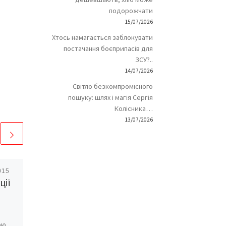
подорожчати
15/07/2026
Хтось намагається заблокувати
постачання боєприпасів для
ЗСУ?..
14/07/2026
Світло безкомпромісного
пошуку: шлях і магія Сергія
Колісника…
13/07/2026
015
Опубліковано
05/07/2012
ції
Телебачення в
Україні заговорить
мовою жестів
ою,