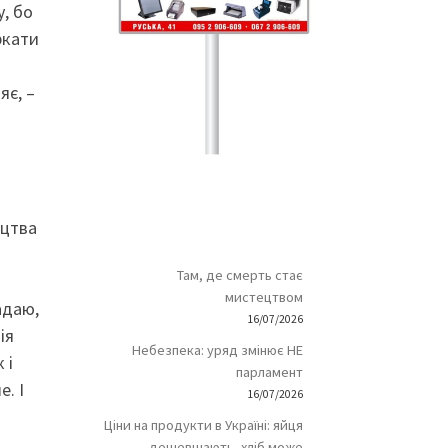
, бо
ркати
яє, –
ицтва
Там, де смерть стає
мистецтвом
адаю,
16/07/2026
ія
Небезпека: уряд змінює НЕ
 і
парламент
. І
16/07/2026
Ціни на продукти в Україні: яйця
дешевшають, хліб може