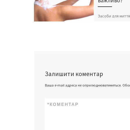
важливо?
Засоби для миття
пройшли довгий 
еволюції. У давні 
волосся ополіску
трав’яними відва
настоями, викор
інші натуральні р
[…]
Залишити коментар
Ваша e-mail адреса не оприлюднюватиметься.
Обов
*
КОМЕНТАР