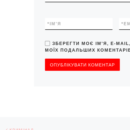
*
ІМ'Я
*
E
ЗБЕРЕГТИ МОЄ ІМ'Я, E-MAI
МОЇХ ПОДАЛЬШИХ КОМЕНТАРІВ
Навігація записів
Попередній запис