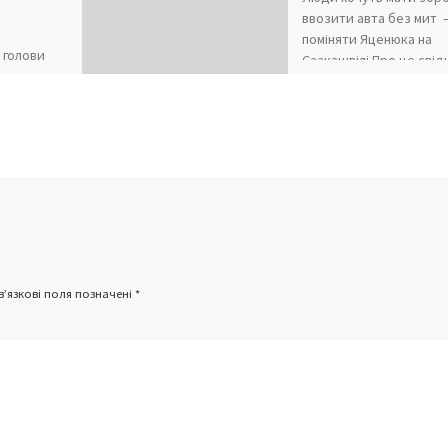
ввозити авта без мит –
поміняти Яценюка на
 голови
Саакашвілі Про це свід
шлях
електронні петиції
часи
громадян, що з’явилис
вали
[…]
рами та
истовували
ечовини. З
’язкові поля позначені
*