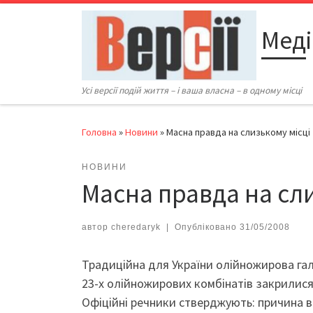
Перейти до вмісту
Меді
Усі версії подій життя – і ваша власна – в одному місці
Головна
»
Новини
»
Масна правда на слизькому місці
НОВИНИ
Масна правда на сл
автор
cheredaryk
|
Опубліковано
31/05/2008
Традиційна для України олійножирова галу
23-х олійножирових комбінатів закрилися
Офіційні речники стверджують: причина в