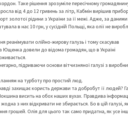
ордон. Таке рішення зрозуміле пересічному громадянину
 зросла від 4 до 12 гривень за літр, Кабмін вирішив прибо
орт золотої рідини з України за її межі. Адже, за даними
тувала в нас 10 грн, у сусідній Польщі, яка олії не виробл
ня реанімувати олійно-жирову галузь і тому скасував
ра Ющенка довели до відома громадян, що в Україні
поживається.
негарно, підриваючи основи вітчизняної галузі з виробн
иланням на турботу про простий люд.
правді захищає користь держави та добробут її людей? Г
Локшина висить на обох наших вухах. Правдива інформац
жодна з них відкривати не збирається. Бо в цій галузі, як
ня грошей. Олія для цього так само придатна, як усе інше