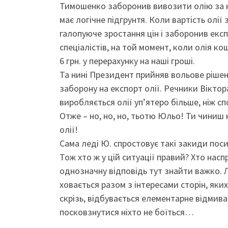
Тимошенко заборонив вивозити олію за к
має логічне підгрунтя. Коли вартість олії
галопуюче зростання цін і заборонив експ
спеціалістів, на той момент, коли олія кош
6 грн. у перерахунку на наші гроші.
Та нині Президент прийняв вольове рішен
заборону на експорт олії. Речники Вікто
виробляється олії уп’ятеро більше, ніж с
Отже – но, но, но, тьотю Юльо! Ти чиниш 
олії!
Сама леді Ю. спростовує такі закиди пос
Тож хто ж у цій ситуації правий? Хто нас
однозначну відповідь тут знайти важко. 
ховається разом з інтересами сторін, яких 
скрізь, відбувається елементарне відмиван
посковзнутися ніхто не боїться…