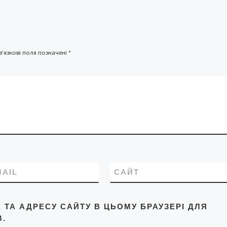
тував 28
інженер
ії «Clallit
ering LTD»
’язкові поля позначені
*
MAIL
САЙТ
L, ТА АДРЕСУ САЙТУ В ЦЬОМУ БРАУЗЕРІ ДЛЯ
.