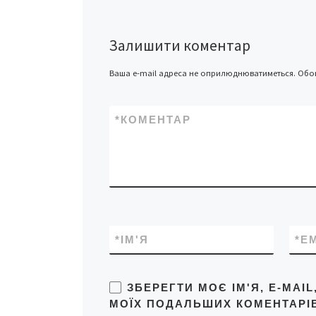
Чернівцях презен
жовтня головний 
ізраїльської компан
Залишити коментар
Biomedical Engine
Арве Ривош
Ваша e-mail адреса не оприлюднюватиметься.
Обов
*
КОМЕНТАР
*
ІМ'Я
*
E
ЗБЕРЕГТИ МОЄ ІМ'Я, E-MAI
МОЇХ ПОДАЛЬШИХ КОМЕНТАРІВ