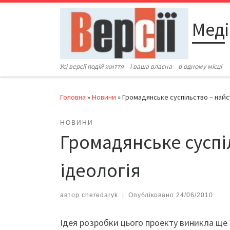
Перейти до вмісту
Меді
Усі версії подій життя – і ваша власна – в одному місці
Головна
»
Новини
»
Громадянське суспільство – найс
НОВИНИ
Громадянське суспі
ідеологія
автор
cheredaryk
|
Опубліковано
24/06/2010
Ідея розробки цього проекту виникла ще 