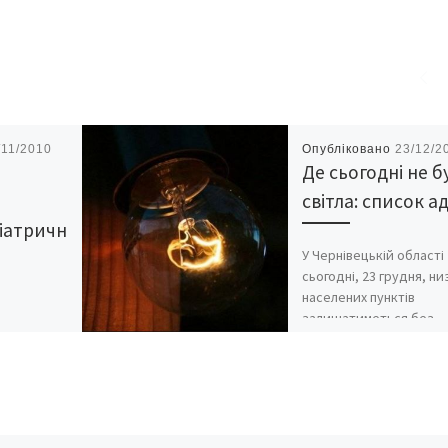
/11/2010
Опубліковано
23/12/2
Де сьогодні не б
світла: список а
іатричн
У Чернівецькій області
сьогодні, 23 грудня, ни
м
населених пунктів
залишатиметься без
електропостачання че
планові відключення. П
оект
повідомляється на
офіційному сайті компа
чного
[…]
ок у