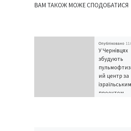
ВАМ ТАКОЖ МОЖЕ СПОДОБАТИСЯ
Опубліковано
11
У Чернівцях
збудують
пульмофтиз
ий центр за
ізраїльськи
проектом
Інвестиційний пр
будівництва
пульмофтизіатри
центру на 450 ліж