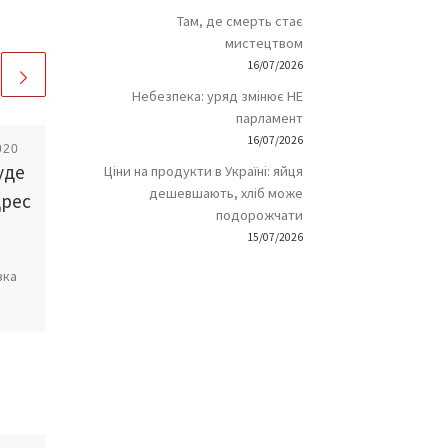
Там, де смерть стає
мистецтвом
16/07/2026
Небезпека: уряд змінює НЕ
парламент
16/07/2026
020
Опубліковано
22/01/2010
уде
Реєструємо газету
Ціни на продукти в Україні: яйця
дешевшають, хліб може
дрес
подорожчати
Які документи потрібні для
15/07/2026
реєстрації газети, що буде
виходити в межах
зка
Чернівецької області і куди
їх необхідно подати?
рез
ро це
нії