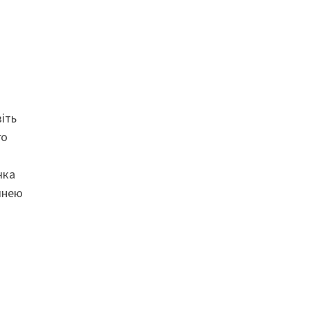
іть
го
чка
инею