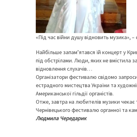
«Під час війни душу відновить музика», – 
Найбільше запам’ятався їй концерт у Крив
під обстрілами. Люди, яких не вмістила з
відновлення слухачів…
Організатори фестивалю свідомо запросил
естрадного мистецтва України та художн
Американської гільдії органістів.
Отже, завтра на любителів музики чекає 
Чернівецького фестивалю органної та кам
Людмила Чередарик