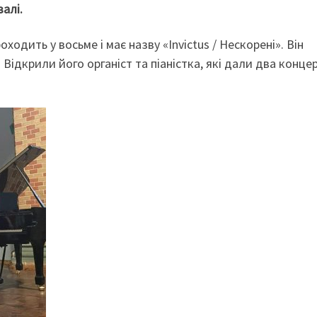
алі.
ходить у восьме і має назву «Invictus / Нескорені». Він
Відкрили його органіст та піаністка, які дали два конце