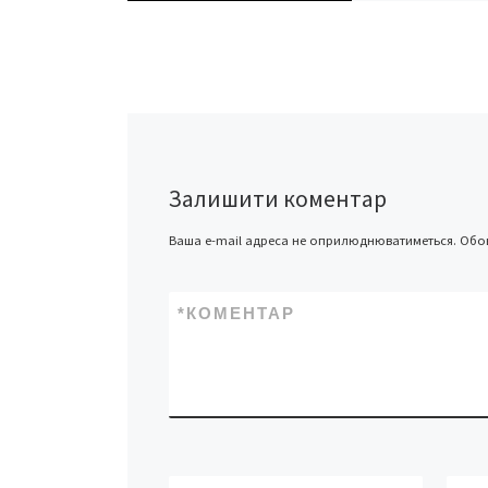
переосмисл
Мольєра…
П’єса «Тартюф» Ж
Батиста Мольєра
матеріал складни
неоднозначний. 
Залишити коментар
ще у XVII столітті
історичний сюжет
Ваша e-mail адреса не оприлюднюватиметься.
Обов
часто сприймаєть
дещо […]
*
КОМЕНТАР