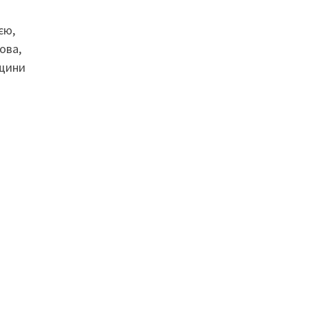
єю,
ова,
дщини