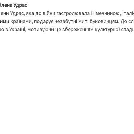
Олена Удрас
ени Удрас, яка до війни гастролювала Німеччиною, Італі
ими країнами, подарує незабутні миті буковинцям. До сл
чно в Україні, мотивуючи це збереженням культурної спа