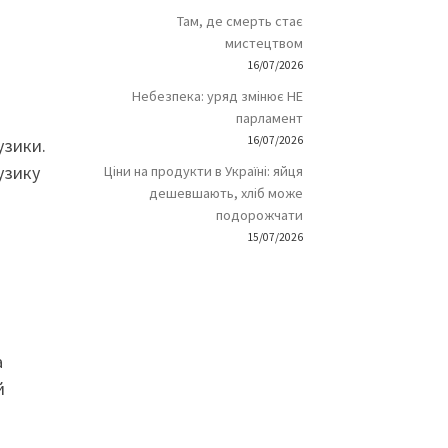
Там, де смерть стає
мистецтвом
16/07/2026
Небезпека: уряд змінює НЕ
парламент
16/07/2026
узики.
узику
Ціни на продукти в Україні: яйця
дешевшають, хліб може
подорожчати
15/07/2026
а
й