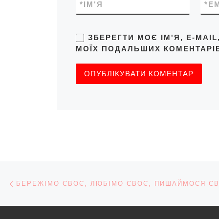
*
ІМ'Я
*
E
ЗБЕРЕГТИ МОЄ ІМ'Я, E-MAI
МОЇХ ПОДАЛЬШИХ КОМЕНТАРІВ
Навігація записів
Попередній запис
БЕРЕЖІМО СВОЄ, ЛЮБІМО СВОЄ, ПИШАЙМОСЯ С