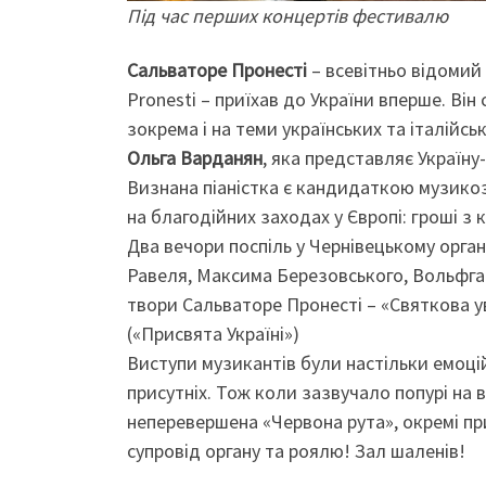
Під час перших концертів фестивалю
Сальваторе Пронесті
– всевітньо відомий 
Pronesti – приїхав до України вперше. Він 
зокрема і на теми українських та італійсь
Ольга Варданян
, яка представляє Україн
Визнана піаністка є кандидаткою музикозн
на благодійних заходах у Європі: гроші з к
Два вечори поспіль у Чернівецькому орга
Равеля, Максима Березовського, Вольфган
твори Сальваторе Пронесті – «Святкова ув
(«Присвята Україні»)
Виступи музикантів були настільки емоці
присутніх. Тож коли зазвучало попурі на в
неперевершена «Червона рута», окремі пр
супровід органу та роялю! Зал шаленів!