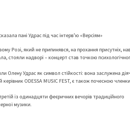
сказала пані Удрас під час інтерв’ю «Версіям»
ому Розі, який не припинявся, на прохання присутніх, нав
ала, стояли надворі – концерт став точкою психологічно
и Олену Удрас як символ стійкості: вона заслужена дія
ій керівник ODESSA MUSIC FEST, є також почесною членк
третій із одинадцяти феєричних вечорів традиційного
ерної музики.