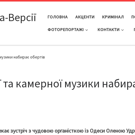
а-Версії
ГОЛОВНА
АКЦЕНТИ
КРИМІНАЛ
П
ФОТОРЕПОРТАЖІ
КОНТАКТИ
музики набирає обертів
 та камерної музики набир
екає зустріч з чудовою органісткою із Одеси Оленою Удра