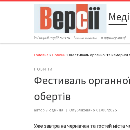
Перейти до вмісту
Меді
Усі версії подій життя – і ваша власна – в одному місці
Головна
»
Новини
»
Фестиваль органної та камерної 
НОВИНИ
Фестиваль органної
обертів
автор
Людмила
|
Опубліковано
01/08/2025
Уже завтра на чернівчан та гостей міста ч