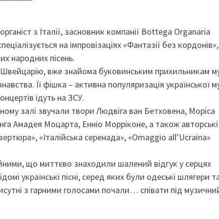
органіст з Італії, засновник компанії Bottega Organaria
спеціалізується на імпровізаціях «Фантазії без кордонів»,
ких народних пісень.
у-Швейцарію, вже знайома буковинським прихильникам м
авства. Її фішка – активна популяризація української м
онцертів ідуть на ЗСУ.
нному залі звучали твори Людвіга ван Бетховена, Моріса
га Амадея Моцарта, Енніо Морріконе, а також авторські
ертюра», «Італійська серенада», «Omaggio all’Ucraina»
йними, що миттєво знаходили шалений відгук у серцях
ідомі українські пісні, серед яких були одеські шлягери т
исутні з гарними голосами почали… співати під музични