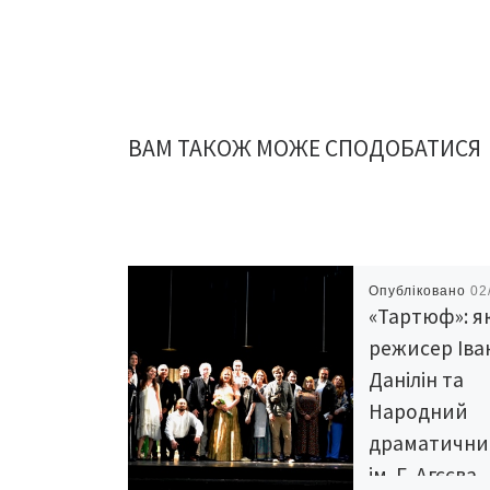
ВАМ ТАКОЖ МОЖЕ СПОДОБАТИСЯ
Опубліковано
02
«Тартюф»: я
режисер Іва
Данілін та
Народний
драматични
ім. Г. Агєєва