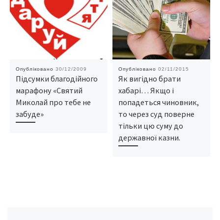
Опубліковано
30/12/2009
Опубліковано
02/11/2015
Підсумки благодійного
Як вигідно брати
марафону «Святий
хабарі… Якщо і
Миколай про тебе не
попадеться чиновник,
забуде»
то через суд поверне
тільки цю суму до
державної казни.