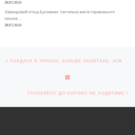
28/07/2026
Лавандовий етюд Буковини: тактильна магія справжнього
пензля…
28/07/2026
Навігація записів
Попередній запис
ЛОКДАУН В УКРАЇНІ: БІЛЬШЕ ЗАПИТАНЬ, НІЖ ВІДПОВІДЕЙ
ПОВЕРНУТИСЯ ДО СПИС
На
ТРОЛЕЙБУС ДО КОРОВІЇ НЕ ХОДИТИМЕ