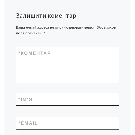
Залишити коментар
Ваша e-mail адреса не оприлюднюватиметься.
Обов’язкові
поля позначені
*
*
КОМЕНТАР
*
ІМ'Я
*
EMAIL