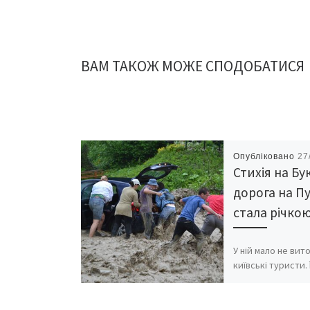
ВАМ ТАКОЖ МОЖЕ СПОДОБАТИСЯ
Опубліковано
27
Стихія на Бу
дорога на П
стала річко
У ній мало не вит
київські туристи.
автівку ледь не 
водою разом з кам
потрощеними де