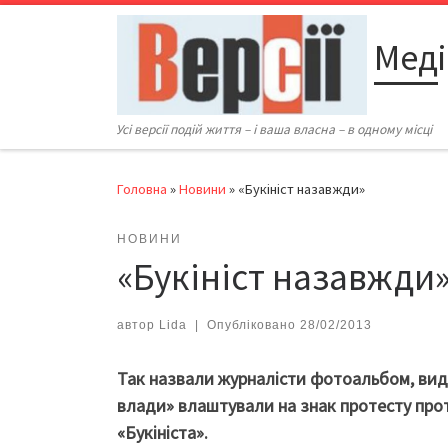
Перейти до вмісту
Меді
Усі версії подій життя – і ваша власна – в одному місці
Головна
»
Новини
»
«Букініст назавжди»
НОВИНИ
«Букініст назавжди
автор
Lida
|
Опубліковано
28/02/2013
Так назвали журналісти фотоальбом, вид
влади» влаштували на знак протесту проти
«Букініста».