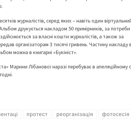
р.
сятків журналістів, серед яких – навіть один віртуальний
 Альбом друкується накладом 50 примірників, за потреби
дійснюється за власні кошти журналістів, а також за
редав організаторам 3 тисячі гривень. Частину накладу 
ьбом можна в книгарні «Букініст».
та» Марини Лібанової наразі перебуває в апеляційному с
годні.
зентаці
протест
реорганізація
фотосесія