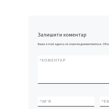
Рятували мандрівн
[…]
Залишити коментар
Ваша e-mail адреса не оприлюднюватиметься.
Обов
*
КОМЕНТАР
*
ІМ'Я
*
E