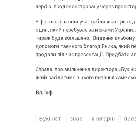
версію, продемонстровану через проекто
У фотосесії взяли участь близько трьох де
один, який перебуває за межами України.
тираж буде збільшено. Видання альбому з
допомоги таємного благодійника, який пе
продали під час презентації. Придбати ал
Справа про звільнення директора «Букініс
який засідатиме з цього питання саме сьо
Вл. інф.
Букініст
знак
книгарні
пре