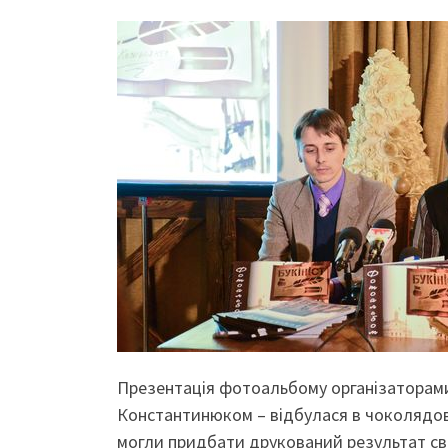
Презентація фотоальбому організаторами 
Константинюком – відбулася в чоколядовій
могли придбати друкований результат сво