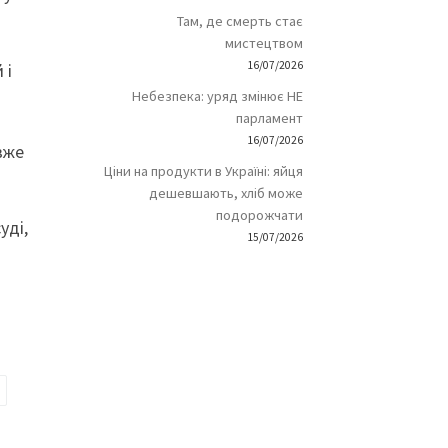
Там, де смерть стає
мистецтвом
16/07/2026
 і
Небезпека: уряд змінює НЕ
парламент
16/07/2026
вже
Ціни на продукти в Україні: яйця
дешевшають, хліб може
подорожчати
уді,
15/07/2026