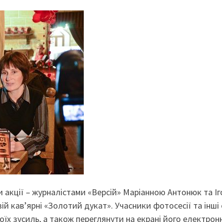
акції – журналістами «Версій» Маріанною Антонюк та І
 кав’ярні «Золотий дукат». Учасники фотосесії та інші 
їх зусиль, а також переглянути на екрані його електрон