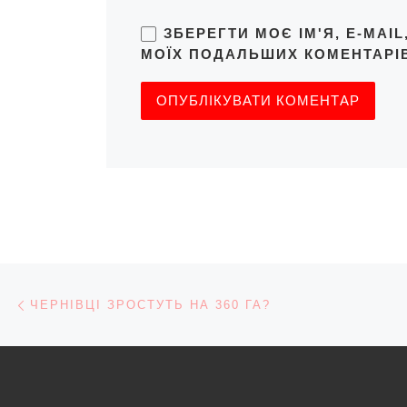
ЗБЕРЕГТИ МОЄ ІМ'Я, E-MAI
МОЇХ ПОДАЛЬШИХ КОМЕНТАРІВ
Навігація записів
Попередній запис
ЧЕРНІВЦІ ЗРОСТУТЬ НА 360 ГА?