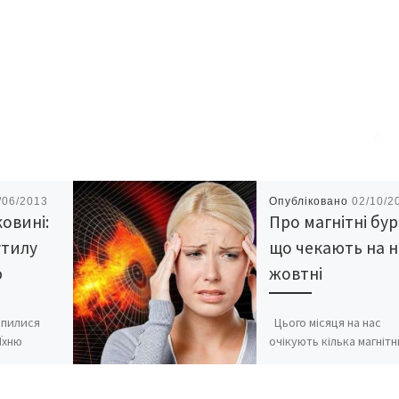
/06/2013
Опубліковано
02/10/2
ковині:
Про магнітні бурі
утилу
що чекають на н
ю
жовтні
опилися
Цього місяця на нас
 Їхню
очікують кілька магнітн
змило
бур середньої
інням і
інтенсивності, та одна 
ревами.
триватиме аж 6 днів – в