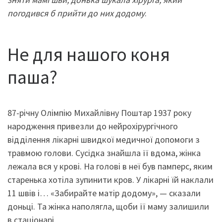
погодився б прийти до них додому
.
Не для нашого коня
паша?
87-річну Олімпію Михайлівну Поштар 1937 року
народження привезли до нейрохірургічного
відділення лікарні швидкої медичної допомоги з
травмою голови. Сусідка знайшла її вдома, жінка
лежала вся у крові. На голові в неї був памперс, яким
старенька хотіла зупинити кров. У лікарні їй наклали
11 швів і… «Забирайте матір додому», — сказали
доньці. Та жінка наполягла, щоби її маму залишили
в стаціонарі.