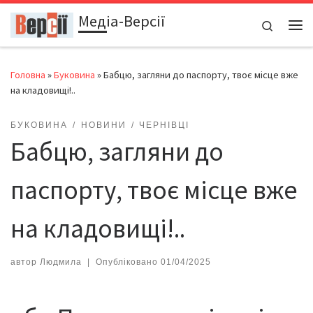
Медіа-Версії
Перейти до вмісту
Search
Ме
Головна
»
Буковина
»
Бабцю, загляни до паспорту, твоє місце вже
на кладовищі!..
БУКОВИНА
НОВИНИ
ЧЕРНІВЦІ
Бабцю, загляни до
паспорту, твоє місце вже
на кладовищі!..
автор
Людмила
|
Опубліковано
01/04/2025