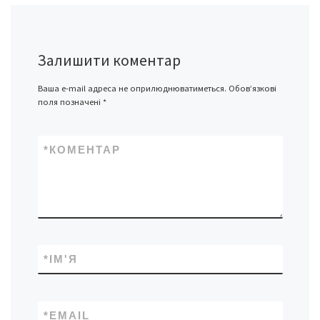
Залишити коментар
Ваша e-mail адреса не оприлюднюватиметься.
Обов’язкові
поля позначені
*
*
КОМЕНТАР
*
ІМ'Я
*
EMAIL