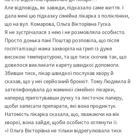
Але відповідь, як завжди, підказало саме життя. І
дала мені цю підказку сімейна лікарка з поліклініки,
що на вул. Комарова, Ольга Вікторівна Гуска.
Я не зустрічалася з нею і не розмовляла особисто.
Просто донька пані Поштар розповіла, що після
госпіталізації мама захворіла на грип із дуже
високою температурою, та ще тиск скочив так, що
довелося викликати карету швидкої допомоги.
Збивши тиск, лікар швидкої послухав хвору й
сказав, що у неї серйозний бронхіт. Тому Людмила й
зателефонувала до маминої сімейної лікарки,
наперед приготувавши ручку та листочок паперу,
щоби записати препарати, які вона продиктує.
Натомість лікарка сказала, що, зважаючи на вік
хворої, вона зайде, щоби особисто оглянути її.
«І Ольга Вікторівна не тільки відрегулювала тиск