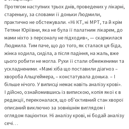
Протягом наступних трьох днів, проведених у лікарні,
стареньку, за словами її доньки Людмили,
практично не обстежували. «Ні КТ, ні МРТ, та й крім
Тетяни Юріївни, яка не була її палатним лікарем, до
мами ніхто з персоналу не підходив», — скаржилася
Людмила. Тим паче, що до того, як сталася ця біда,
жінка ходила, сиділа, а після падіння, на жаль, вже
цього робити не могла. Рухи її стали обмеженими та
ускладненими. «Мамі хіба що поставили діагноз –
хвороба Альцгеймера, – констатувала донька. – І
більше нічого. У виписці немає навіть аналізу крові».
І дійсно, ознайомившись із випискою, копія якої є в
редакції, переконалася, що об’єктивний стан хворої
описаний виключно за зовнішнім виглядом і
оглядом пацієнтки. Ні аналізу крові, ні бодай аналізу
сечі…