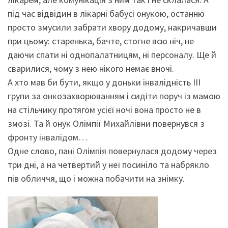
під час відвідин в лікарні бабусі онукою, останню
просто змусили забрати хвору додому, накричавши
при цьому: старенька, бачте, стогне всю ніч, не
даючи спати ні однопалатницям, ні персоналу. Ще й
сварилися, чому з нею нікого немає вночі.
А хто мав би бути, якщо у доньки інвалідність ІІІ
групи за онкозахворюванням і сидіти поруч із мамою
на стільчику протягом усієї ночі вона просто не в
змозі. Та й онук Олімпії Михайлівни повернувся з
фронту інвалідом…
Одне слово, пані Олімпія повернулася додому через
три дні, а на четвертий у неї посиніло та набрякло
пів обличчя, що і можна побачити на знімку.