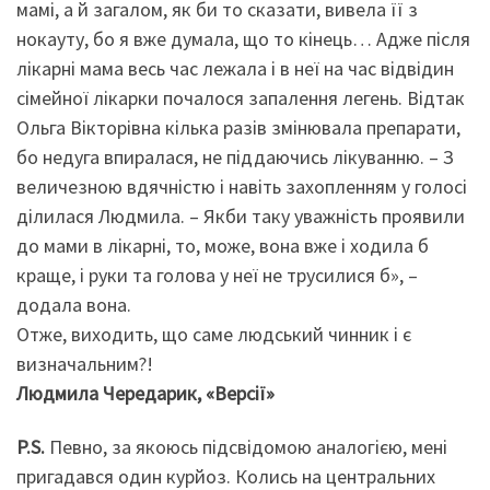
мамі, а й загалом, як би то сказати, вивела її з
нокауту, бо я вже думала, що то кінець… Адже після
лікарні мама весь час лежала і в неї на час відвідин
сімейної лікарки почалося запалення легень. Відтак
Ольга Вікторівна кілька разів змінювала препарати,
бо недуга впиралася, не піддаючись лікуванню. – З
величезною вдячністю і навіть захопленням у голосі
ділилася Людмила. – Якби таку уважність проявили
до мами в лікарні, то, може, вона вже і ходила б
краще, і руки та голова у неї не трусилися б», –
додала вона.
Отже, виходить, що саме людський чинник і є
визначальним?!
Людмила Чередарик, «Версії»
P.S.
Певно, за якоюсь підсвідомою аналогією, мені
пригадався один курйоз. Колись на центральних