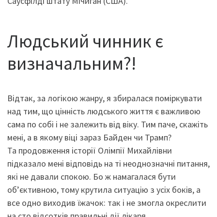
Саусфілді штату Мічиган (США).
Людський чинник є
визначальним?!
Відтак, за логікою жанру, я збиралася поміркувати
над тим, що цінність людського життя є важливою
сама по собі і не залежить від віку. Тим паче, скажіть
мені, а в якому віці зараз Байден чи Трамп?
Та продовження історії Олімпії Михайлівни
підказало мені відповідь на ті неоднозначні питання,
які не давали спокою. Бо ж намагалася бути
об’єктивною, тому крутила ситуацію з усіх боків, а
все одно виходив їжачок: так і не змогла окреслити
на сто відсотків правильні дії лікаря…