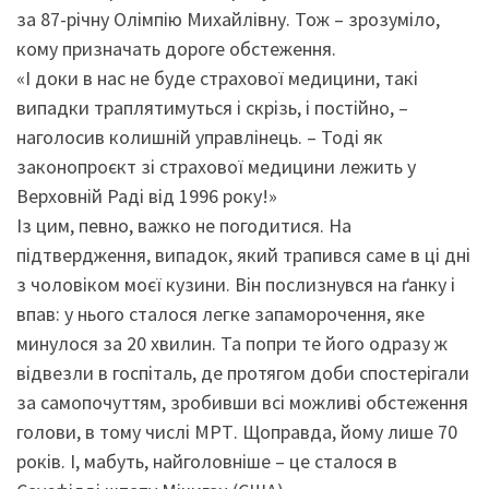
за 87-річну Олімпію Михайлівну. Тож – зрозуміло,
кому призначать дороге обстеження.
«І доки в нас не буде страхової медицини, такі
випадки траплятимуться і скрізь, і постійно, –
наголосив колишній управлінець. – Тоді як
законопроєкт зі страхової медицини лежить у
Верховній Раді від 1996 року!»
Із цим, певно, важко не погодитися. На
підтвердження, випадок, який трапився саме в ці дні
з чоловіком моєї кузини. Він послизнувся на ґанку і
впав: у нього сталося легке запаморочення, яке
минулося за 20 хвилин. Та попри те його одразу ж
відвезли в госпіталь, де протягом доби спостерігали
за самопочуттям, зробивши всі можливі обстеження
голови, в тому числі МРТ. Щоправда, йому лише 70
років. І, мабуть, найголовніше – це сталося в