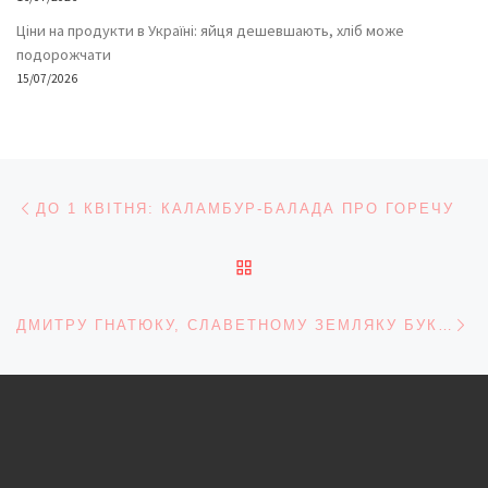
Ціни на продукти в Україні: яйця дешевшають, хліб може
подорожчати
15/07/2026
Навігація записів
Попередній запис
ДО 1 КВІТНЯ: КАЛАМБУР-БАЛАДА ПРО ГОРЕЧУ
ПОВЕРНУТИСЯ ДО СПИС
На
ДМИТРУ ГНАТЮКУ, СЛАВЕТНОМУ ЗЕМЛЯКУ БУКОВИНЦІВ – 100