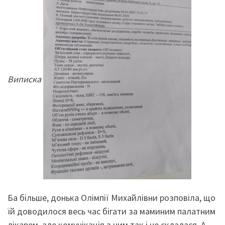
Виписка
Ба більше, донька Олімпії Михайлівни розповіла, що
їй доводилося весь час бігати за маминим палатним
лікарем, але комунікація з ним так і не склалася. А