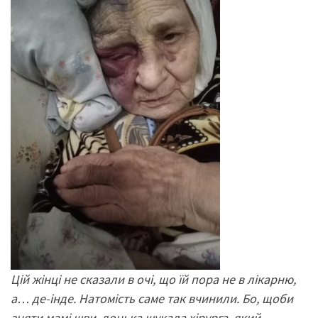
Цій жінці не сказали в очі, що їй пора не в лікарню,
а… де-інде. Натомість саме так вчинили. Бо, щоби
зняти мамі шви, донька шукала хірурга, який