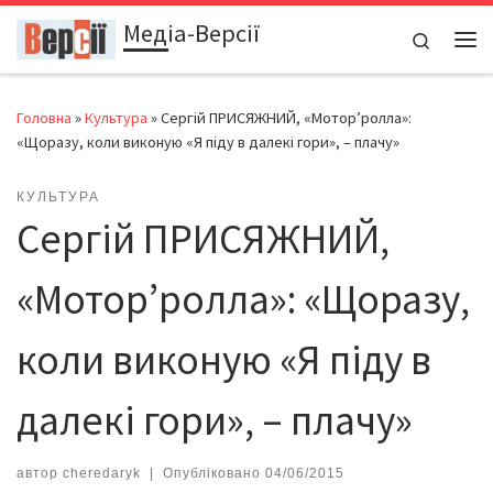
Медіа-Версії
Перейти до вмісту
Search
Ме
Головна
»
Культура
»
Сергій ПРИСЯЖНИЙ, «Мотор’ролла»:
«Щоразу, коли виконую «Я піду в далекі гори», – плачу»
КУЛЬТУРА
Сергій ПРИСЯЖНИЙ,
«Мотор’ролла»: «Щоразу,
коли виконую «Я піду в
далекі гори», – плачу»
автор
cheredaryk
|
Опубліковано
04/06/2015