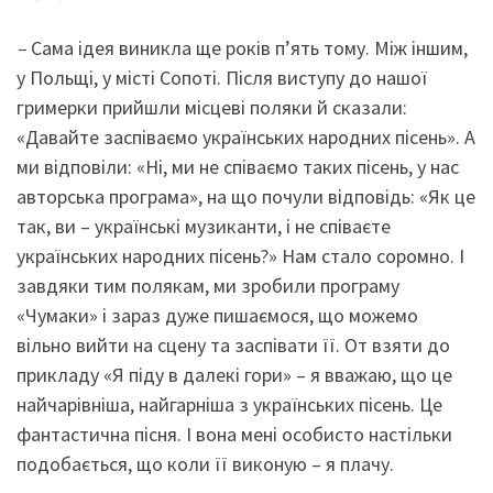
–
Сама ідея виникла ще років п’ять тому. Між іншим,
у Польщі, у місті Сопоті. Після виступу до нашої
гримерки прийшли місцеві поляки й сказали:
«Давайте заспіваємо українських народних пісень». А
ми відповіли: «Ні, ми не співаємо таких пісень, у нас
авторська програма», на що почули відповідь: «Як це
так, ви – українські музиканти, і не співаєте
українських народних пісень?» Нам стало соромно. І
завдяки тим полякам, ми зробили програму
«Чумаки» і зараз дуже пишаємося, що можемо
вільно вийти на сцену та заспівати її. От взяти до
прикладу «Я піду в далекі гори» – я вважаю, що це
найчарівніша, найгарніша з українських пісень. Це
фантастична пісня. І вона мені особисто настільки
подобається, що коли її виконую – я плачу.