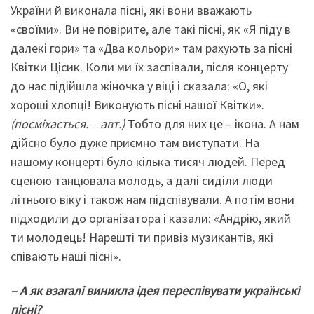
України й виконала пісні, які вони вважають
«своїми». Ви не повірите, але такі пісні, як «Я піду в
далекі гори» та «Два кольори» там рахують за пісні
Квітки Цісик. Коли ми їх заспівали, після концерту
до нас підійшла жіночка у віці і сказала: «О, які
хороші хлопці! Виконують пісні нашої Квітки».
(посміхається. – авт.)
Тобто для них це – ікона. А нам
дійсно було дуже приємно там виступати. На
нашому концерті було кілька тисяч людей. Перед
сценою танцювала молодь, а далі сиділи люди
літнього віку і також нам підспівували. А потім вони
підходили до організатора і казали: «Андрію, який
ти молодець! Нарешті ти привіз музикантів, які
співають наші пісні».
–
А як взагалі виникла ідея переспівувати українські
пісні?