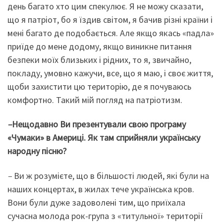
день багато хто цим спекулює. Я не можу сказати,
що я патріот, бо я їздив світом, я бачив різні країни і
мені багато де подобається. Але якщо якась «падла»
приїде до мене додому, якщо виникне питання
безпеки моїх близьких і рідних, то я, звичайно,
покладу, умовно кажучи, все, що я маю, і своє життя,
щоби захистити цю територію, де я почуваюсь
комфортно. Такий мій погляд на патріотизм.
–
Нещодавно Ви презентували свою програму
«Чумаки» в Америці. Як там сприйняли українську
народну пісню?
–
Ви ж розумієте, що в більшості людей, які були на
наших концертах, в жилах тече українська кров.
Вони були дуже задоволені тим, що приїхала
сучасна молода рок-група з «титульної» території