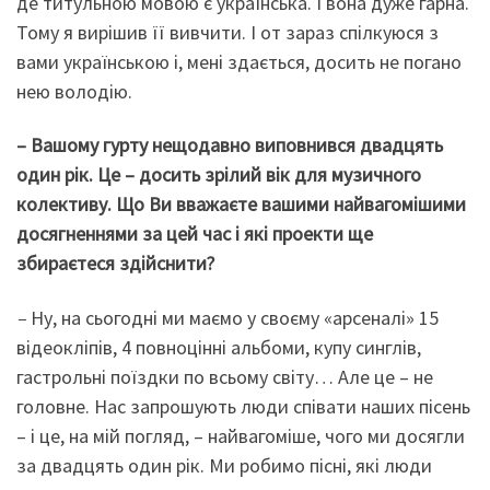
де титульною мовою є українська. І вона дуже гарна.
Тому я вирішив її вивчити. І от зараз спілкуюся з
вами українською і, мені здається, досить не погано
нею володію.
– Вашому гурту нещодавно виповнився двадцять
один рік. Це – досить зрілий вік для музичного
колективу. Що Ви вважаєте вашими найвагомішими
досягненнями за цей час і які проекти ще
збираєтеся здійснити?
–
Ну, на сьогодні ми маємо у своєму «арсеналі» 15
відеокліпів, 4 повноцінні альбоми, купу синглів,
гастрольні поїздки по всьому світу… Але це – не
головне. Нас запрошують люди співати наших пісень
– і це, на мій погляд, – найвагоміше, чого ми досягли
за двадцять один рік. Ми робимо пісні, які люди