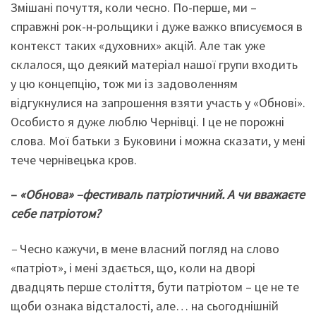
Змішані почуття, коли чесно. По-перше, ми –
справжні рок-н-рольщики і дуже важко вписуємося в
контекст таких «духовних» акцій. Але так уже
склалося, що деякий матеріал нашої групи входить
у цю концепцію, тож ми із задоволенням
відгукнулися на запрошення взяти участь у «Обнові».
Особисто я дуже люблю Чернівці. І це не порожні
слова. Мої батьки з Буковини і можна сказати, у мені
тече чернівецька кров.
–
«Обнова» –фестиваль патріотичний. А чи вважаєте
себе патріотом?
–
Чесно кажучи, в мене власний погляд на слово
«патріот», і мені здається, що, коли на дворі
двадцять перше століття, бути патріотом – це не те
щоби ознака відсталості, але… на сьогоднішній