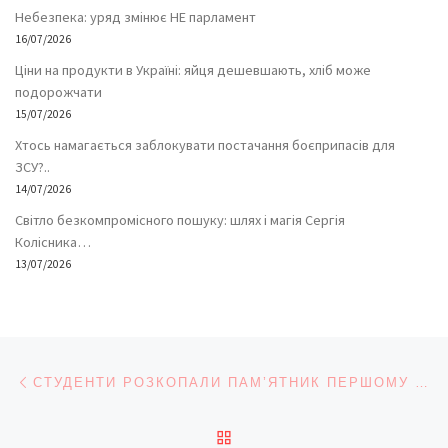
Небезпека: уряд змінює НЕ парламент
16/07/2026
Ціни на продукти в Україні: яйця дешевшають, хліб може
подорожчати
15/07/2026
Хтось намагається заблокувати постачання боєприпасів для
ЗСУ?..
14/07/2026
Світло безкомпромісного пошуку: шлях і магія Сергія
Колісника…
13/07/2026
Навігація записів
Попередній запис
СТУДЕНТИ РОЗКОПАЛИ ПАМ’ЯТНИК ПЕРШОМУ РЕКТОРУ ЧНУ
ПОВЕРНУТИСЯ ДО СПИС