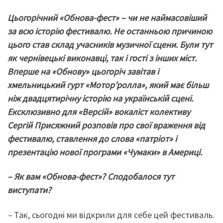
Цьогорічний «Обнова-фест»
–
чи не наймасовіший
за всю історію фестивалю. Не останньою причиною
цього став склад учасників музичної сцени. Були тут
як чернівецькі виконавці, так і гості з інших міст.
Вперше на «Обнову» цьогоріч завітав і
хмельницький гурт «Мотор’ролла», який має більш
ніж двадцятирічну історію на українській сцені.
Ексклюзивно для «Версій» вокаліст колективу
Сергій Присяжний розповів про свої враження від
фестивалю,
ставлення до слова «патріот» і
презентацію нової програми «Чумаки» в Америці.
– Я
к вам «Обнова-фест»? Сподобалося тут
виступати?
–
Так, сьогодні ми відкрили для себе цей фестиваль.