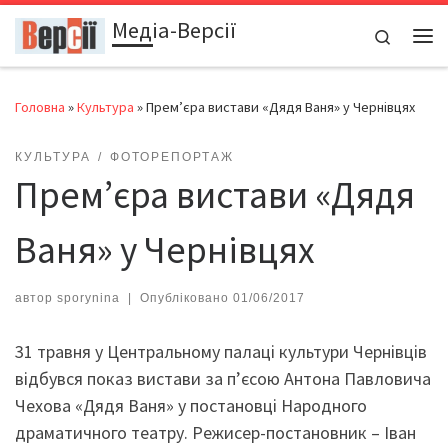
Медіа-Версії
Перейти до вмісту
Search
Ме
Головна
»
Культура
»
Прем’єра вистави «Дядя Ваня» у Чернівцях
КУЛЬТУРА
ФОТОРЕПОРТАЖ
Прем’єра вистави «Дядя
Ваня» у Чернівцях
автор
sporynina
|
Опубліковано
01/06/2017
31 травня у Центральному палаці культури Чернівців
відбувся показ вистави за п’єсою Антона Павловича
Чехова «Дядя Ваня» у постановці Народного
драматичного театру. Режисер-постановник – Іван