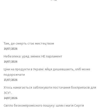
Там, де смерть стає мистецтвом
16/07/2026
Небезпека: уряд змінює НЕ парламент
16/07/2026
Ціни на продукти в Україні: яйця дешевшають, хліб може
подорожчати
15/07/2026
Хтось намагається заблокувати постачання боєприпасів для
ЗСУ?..
14/07/2026
Світло безкомпромісного пошуку: шлях і магія Сергія