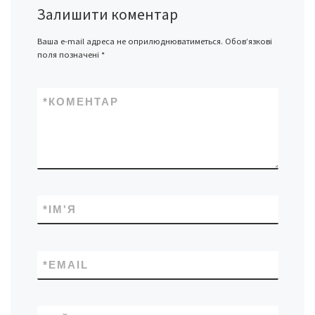
Залишити коментар
Ваша e-mail адреса не оприлюднюватиметься.
Обов’язкові
поля позначені
*
*
КОМЕНТАР
*
ІМ'Я
*
EMAIL