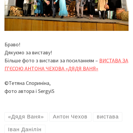
Браво!
Дякуємо за виставу!
Більше фото з вистави за посиланням –
ВИСТАВА ЗА
П’ЄСОЮ АНТОНА ЧЕХОВА «ДЯДЯ ВАНЯ»
©Тетяна Спориніна,
фото автора і SergyiS
«Дядя Ваня»
Антон Чехов
вистава
Іван Данілін