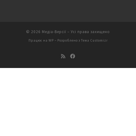
© 2026
Медіа-Версії
– Усі права захищено
Працює на
WP
– Розроблено з
Тема Customizr