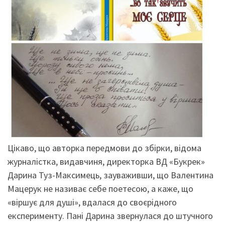
Цікаво, що авторка передмови до збірки, відома
журналістка, видавчиня, директорка ВД «Букрек»
Дарина Туз-Максимець, зауваживши, що Валентина
Мацерук не називає себе поетесою, а каже, що
«віршує для душі», вдалася до своєрідного
експерименту. Пані Дарина звернулася до штучного