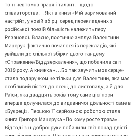
то її невтомна праця і талант. І щодо
співавторства… Як і в книзі «Мій заримований
настрій», у новій збірці серед перекладених з
російської поезій більшість належить перу
Рязанової. Власне, поетичне амплуа Валентини
Мацерук фактично почалося із перекладів, які
увійшли до спільної збірки цього тандему
«Отражение/Віддзеркалення», що побачила світ
2019 року. А книжка «…Бо так звучить моє серце»
стала подарунком не тільки для Валентини, яка має
особливий пієтет до осені, до листопаду, а й для
Раїси, яка двадцять років тому саме цієї пори
вперше долучилася до видавничої діяльності саме в
«Букреці». Першою її серйозною роботою стала
книга Григора Мацерука «По кому росте трава»…
Відтоді з її доброї руки побачили світ понад двісті
книг різних авторів. Що там з цього приводу сказав