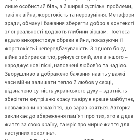
лише особистий біль, а й ширші суспільні проблеми,
такі як війна, жорстокість та нерозуміння. Метафори
зради, обману і бажання зберегти добро в контексті
злої реальності додають глибини віршам. Поетеса
вдало використовує образи війни, показуючи її
жорстокість і непередбачуваність. З одного боку,
війна забирає світло, руйнує спокій, але з іншого –
народжує нові пісні, наповнені любов’ю та надією.
Зворушливо відображено бажання навіть у важкі
часи війни залишати тепло й любов у серці,
відзначено сутність українського духу – здатність
зберігати внутрішню красу та віру в краще майбутнє,
незважаючи на жахіття, що зараз кояться. Авторка
закликає до збереження пам’яті про тих, хто віддав
життя за свою країну, та мріє про мирне життя для
наступних поколінь».