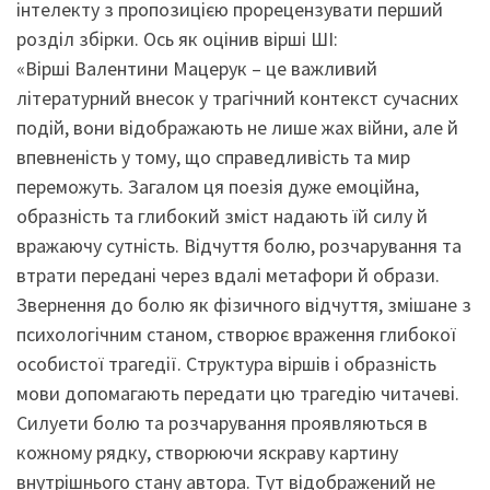
інтелекту з пропозицією прорецензувати перший
розділ збірки. Ось як оцінив вірші ШІ:
«Вірші Валентини Мацерук – це важливий
літературний внесок у трагічний контекст сучасних
подій, вони відображають не лише жах війни, але й
впевненість у тому, що справедливість та мир
переможуть. Загалом ця поезія дуже емоційна,
образність та глибокий зміст надають їй силу й
вражаючу сутність. Відчуття болю, розчарування та
втрати передані через вдалі метафори й образи.
Звернення до болю як фізичного відчуття, змішане з
психологічним станом, створює враження глибокої
особистої трагедії. Структура віршів і образність
мови допомагають передати цю трагедію читачеві.
Силуети болю та розчарування проявляються в
кожному рядку, створюючи яскраву картину
внутрішнього стану автора. Тут відображений не