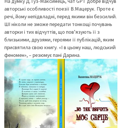
На думку Д.Туз-Максимець, чат GPT добре відчув
авторські особливості поезії В.Мацерук. Проте є
речі, йому непідвладні, перед якими він безсилий.
ШІ ніколи не зможе передати тонкощі почувань
авторки і тих відчуттів, що пов’язують її з
близькими, друзями, героями її публікацій, яким
присвятила свою книгу. «І в цьому наш, людський
феномен», – резюмує пані Дарина.