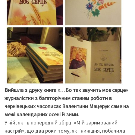
Вийшла з друку книга «…Бо так звучить моє серце»
журналістки з багаторічним стажем роботи в
чернівецьких часописах Валентини Мацерук саме на
межі календарних осені й зими.
У ній, як і в попередній збірці «Мій заримований
настрій», що два роки тому, як і нинішня, побачила