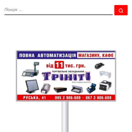
ПОШУК
По