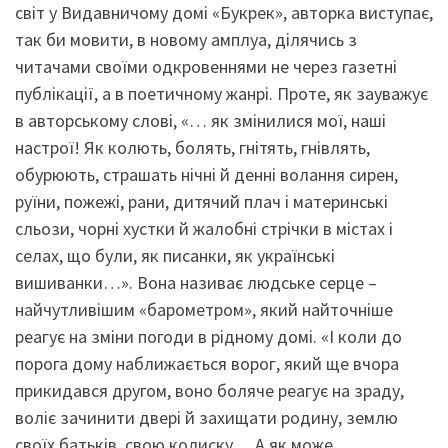
світ у Видавничому домі «Букрек», авторка виступає,
так би мовити, в новому амплуа, ділячись з
читачами своїми одкровеннями не через газетні
публікації, а в поетичному жанрі. Проте, як зауважує
в авторському слові, «… як змінилися мої, наші
настрої! Як колють, болять, гнітять, гнівлять,
обурюють, страшать нічні й денні волання сирен,
руїни, пожежі, рани, дитячий плач і материнські
сльози, чорні хустки й жалобні стрічки в містах і
селах, що були, як писанки, як українські
вишиванки…». Вона називає людське серце –
найчутливішим «барометром», який найточніше
реагує на зміни погоди в рідному домі. «І коли до
порога дому наближається ворог, який ще вчора
прикидався другом, воно боляче реагує на зраду,
воліє зачинити двері й захищати родину, землю
своїх батьків, свою колиску… А як може