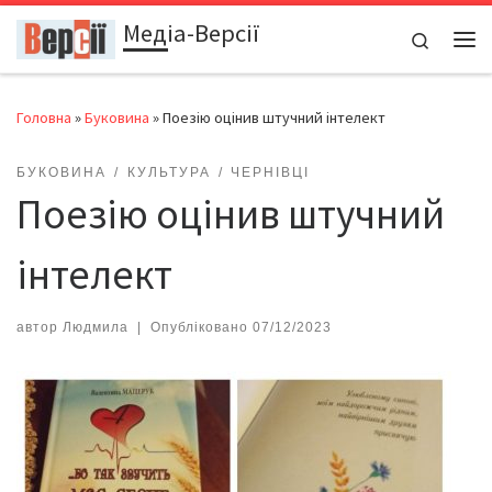
Медіа-Версії
Перейти до вмісту
Search
Ме
Головна
»
Буковина
»
Поезію оцінив штучний інтелект
БУКОВИНА
КУЛЬТУРА
ЧЕРНІВЦІ
Поезію оцінив штучний
інтелект
автор
Людмила
|
Опубліковано
07/12/2023