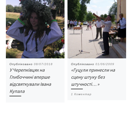
Опубліковано
08/07/2018
Опубліковано
01/06/2009
У Черепківцях на
«Гуцули принесли на
Глибоччині вперше
сцену штуку без
відсвяткували Івана
штучності… »
Купала
1 Коментар