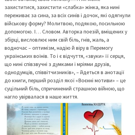
захиститися, захистити «слабка» жінка, яка нині
переживає за сина, за всіх синів і дочок, які одягнули
військову форму? Молитвою, подякою, посильною
допомогою. І… Словом. Авторка поезій, вміщених у
збірці, висловлює ним свій біль, гнів, жаль, а
водночас – оптимізм, надію й віру в Перемогу
українських воїнів. То і є відчуття, «звуки» її серця,
що нині співзвучні з думками і мріями друзів,
однодумців, співвітчизників», – йдеться в анотації
до книги, перший розділ якої «Воєнні мотиви» – це
суцільний біль, спричинений страшною війною, що
нагло увірвалася в наше життя.