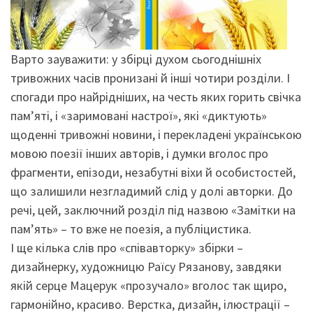
Варто зауважити: у збірці духом сьогоднішніх
тривожних часів пронизані й інші чотири розділи. І
спогади про найрідніших, на честь яких горить свічка
пам’яті, і «заримовані настрої», які «диктують»
щоденні тривожні новини, і перекладені українською
мовою поезії інших авторів, і думки вголос про
фрагменти, епізоди, незабутні віхи й особистостей,
що залишили незгладимий слід у долі авторки. До
речі, цей, заключний розділ під назвою «Замітки на
пам’ять» – то вже не поезія, а публіцистика.
І ще кілька слів про «співавторку» збірки –
дизайнерку, художницю Раїсу Рязанову, завдяки
якій серце Мацерук «прозучало» вголос так щиро,
гармонійно, красиво. Верстка, дизайн, ілюстрації –