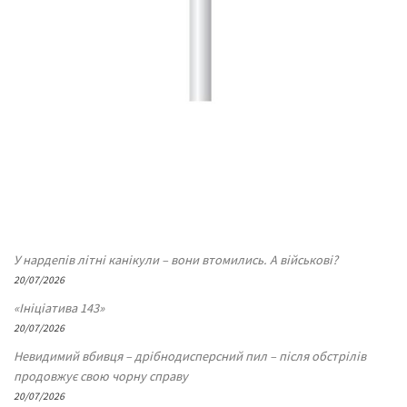
У нардепів літні канікули – вони втомились. А військові?
20/07/2026
«Ініціатива 143»
20/07/2026
Невидимий вбивця – дрібнодисперсний пил – після обстрілів
продовжує свою чорну справу
20/07/2026