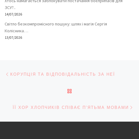
Хтось намагається заблокувати постачання боєприпасів для
ЗСУ?..
14/07/2026
Світло безкомпромісного пошуку: шлях і магія Сергія
Колісника…
13/07/2026
Навігація записів
Попередній запис
КОРУПЦІЯ ТА ВІДПОВІДАЛЬНІСТЬ ЗА НЕЇ
ПОВЕРНУТИСЯ ДО СПИС
На
ЇЇ ХОР ХЛОПЧИКІВ СПІВАЄ П’ЯТЬМА МОВАМИ