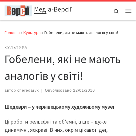
Медіа-Версії
Перейти до вмісту
Search
Ме
Головна
»
Культура
»
Гобелени, які не мають аналогів у світі!
КУЛЬТУРА
Гобелени, які не мають
аналогів у світі!
автор
cheredaryk
|
Опубліковано
22/01/2010
Шедеври – у чернівецькому художньому музеї
Ці роботи рельєфні та об’ємні, а ще – дуже
динамічні, яскраві. В них, окрім цікавої ідеї,