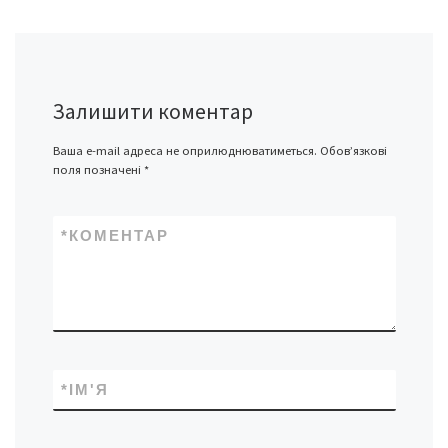
Залишити коментар
Ваша e-mail адреса не оприлюднюватиметься.
Обов’язкові
поля позначені
*
*
КОМЕНТАР
*
ІМ'Я