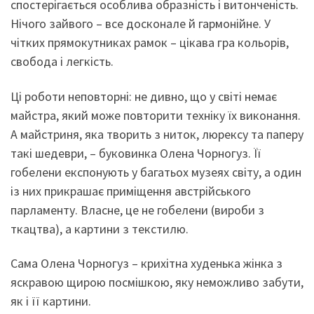
спостерігається особлива образність і витонченість.
Нічого зайвого – все досконале й гармонійне. У
чітких прямокутниках рамок – цікава гра кольорів,
свобода і легкість.
Ці роботи неповторні: не дивно, що у світі немає
майстра, який може повторити техніку їх виконання.
А майстриня, яка творить з ниток, люрексу та паперу
такі шедеври, – буковинка Олена Чорногуз. Її
гобелени експонують у багатьох музеях світу, а один
із них прикрашає приміщення австрійського
парламенту. Власне, це не гобелени (вироби з
ткацтва), а картини з текстилю.
Сама Олена Чорногуз – крихітна худенька жінка з
яскравою щирою посмішкою, яку неможливо забути,
як і її картини.