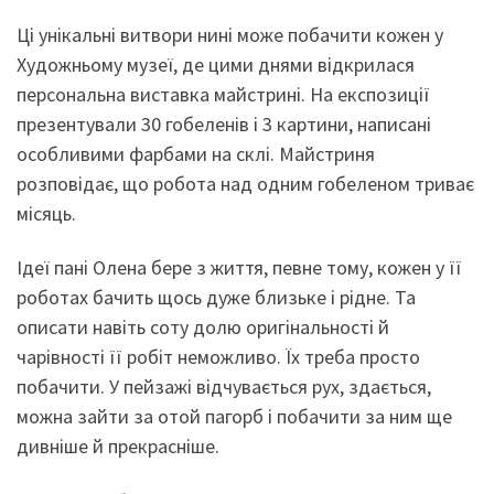
Ці унікальні витвори нині може побачити кожен у
Художньому музеї, де цими днями відкрилася
персональна виставка майстрині. На експозиції
презентували 30 гобеленів і 3 картини, написані
особливими фарбами на склі. Майстриня
розповідає, що робота над одним гобеленом триває
місяць.
Ідеї пані Олена бере з життя, певне тому, кожен у її
роботах бачить щось дуже близьке і рідне. Та
описати навіть соту долю оригінальності й
чарівності її робіт неможливо. Їх треба просто
побачити. У пейзажі відчувається рух, здається,
можна зайти за отой пагорб і побачити за ним ще
дивніше й прекрасніше.