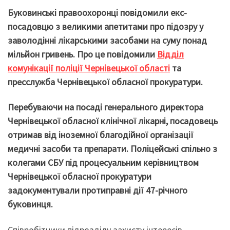
Буковин
ські
правоохоронці повідомили екс-
посадовцю
з великими апетитами
про підозру у
заволодінні лікарськими засобами на суму понад
мільйон гривень
. Про це повідомили
Відділ
комунікації поліції Чернівецької області
та
пресслужба Чернівецької обласної прокуратури.
Перебуваючи на посаді генерального директора
Чернівецької обласної клінічної лікарні, посадовець
отримав від іноземної благодійної організації
медичні засоби та препарати. Поліцейські спільно з
колегами СБУ під процесуальним керівництвом
Чернівецької обласної прокуратури
задокументували протиправні дії 47-річного
буковинця.
Співробітники підрозділу захисту інтересів