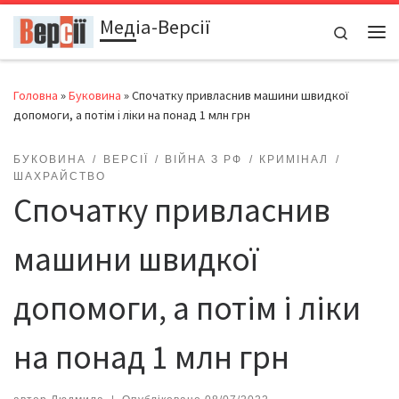
Медіа-Версії
Перейти до вмісту
Search
Ме
Головна
»
Буковина
»
Спочатку привласнив машини швидкої
допомоги, а потім і ліки на понад 1 млн грн
БУКОВИНА
ВЕРСІЇ
ВІЙНА З РФ
КРИМІНАЛ
ШАХРАЙСТВО
Спочатку привласнив
машини швидкої
допомоги, а потім і ліки
на понад 1 млн грн