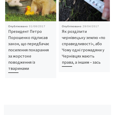
Опубліковано
01/08/2017
Опубліковано
29/04/2017
Президент Петро
Як розділити
Порошенко підписав
чернівецьку землю «по
закон, що передбачає
справедливості», або
посилення покарання
Чому одні громадяни у
за жорстоке
Чернівцях мають
поводження із
права, а іншим – зась
тваринами