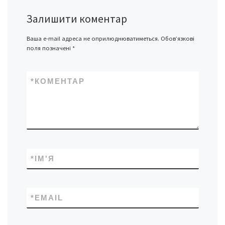
Залишити коментар
Ваша e-mail адреса не оприлюднюватиметься.
Обов’язкові
поля позначені
*
*
КОМЕНТАР
*
ІМ'Я
*
EMAIL