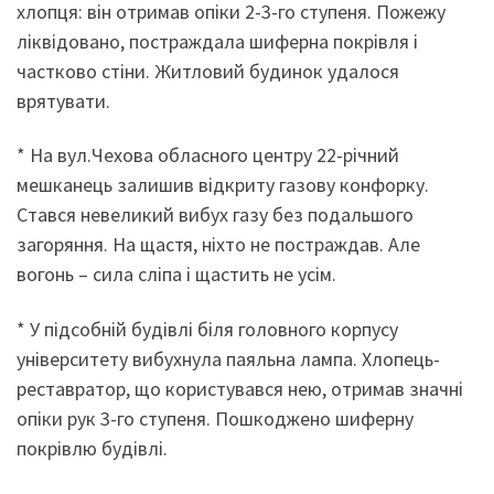
хлопця: він отримав опіки 2-3-го ступеня. Пожежу
ліквідовано, постраждала шиферна покрівля і
частково стіни. Житловий будинок удалося
врятувати.
* На вул.Чехова обласного центру 22-річний
мешканець залишив відкриту газову конфорку.
Стався невеликий вибух газу без подальшого
загоряння. На щастя, ніхто не постраждав. Але
вогонь – сила сліпа і щастить не усім.
* У підсобній будівлі біля головного корпусу
університету вибухнула паяльна лампа. Хлопець-
реставратор, що користувався нею, отримав значні
опіки рук 3-го ступеня. Пошкоджено шиферну
покрівлю будівлі.