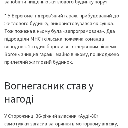
запобігти нищенню житлового будинку поруч.
* У Берегометі дерев’яний гараж, прибудований до
житлового будинку, використовувався як сушка.
Тож пожежа в ньому була «запрограмована». Два
підрозділи МНС і сільська пожежна команда
впродовж 2-годин боролися із «червоним півнем».
Вогонь знищив гараж і майно в ньому, пошкоджено
прилеглий житловий будинок.
Вогнегасник став у
нагоді
У Сторожинці 36-річний власник «Ауді-80»
самотужки загасив загоряння в моторному відсіку,