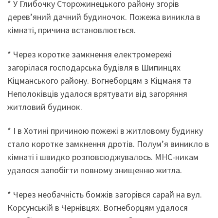
* У Глибочку Сторожинецького району згорів
дерев’яний дачний будиночок. Пожежа виникла в
кімнаті, причина встановлюється.
* Через коротке замкнення електромережі
загорілася господарська будівля в Шипинцях
Кіцманського району. Вогнеборцям з Кіцманя та
Неполоківців удалося врятувати від загоряння
житловий будинок.
* І в Хотині причиною пожежі в житловому будинку
стало коротке замкнення дротів. Полум’я виникло в
кімнаті і швидко розповсюджувалось. МНС-никам
удалося запобігти повному знищенню житла.
* Через необачність бомжів загорівся сарай на вул.
Корсунській в Чернівцях. Вогнеборцям удалося