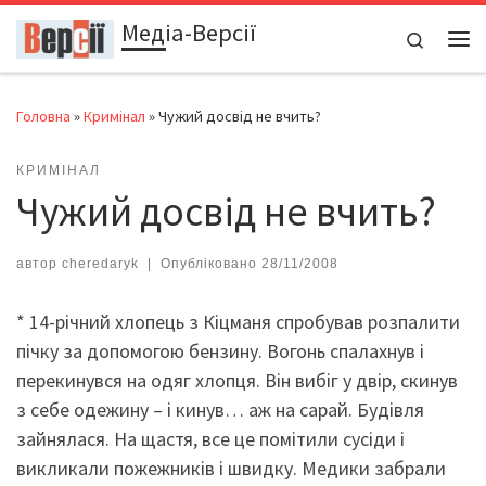
Медіа-Версії
Перейти до вмісту
Search
Ме
Головна
»
Кримінал
»
Чужий досвід не вчить?
КРИМІНАЛ
Чужий досвід не вчить?
автор
cheredaryk
|
Опубліковано
28/11/2008
* 14-річний хлопець з Кіцманя спробував розпалити
пічку за допомогою бензину. Вогонь спалахнув і
перекинувся на одяг хлопця. Він вибіг у двір, скинув
з себе одежину – і кинув… аж на сарай. Будівля
зайнялася. На щастя, все це помітили сусіди і
викликали пожежників і швидку. Медики забрали