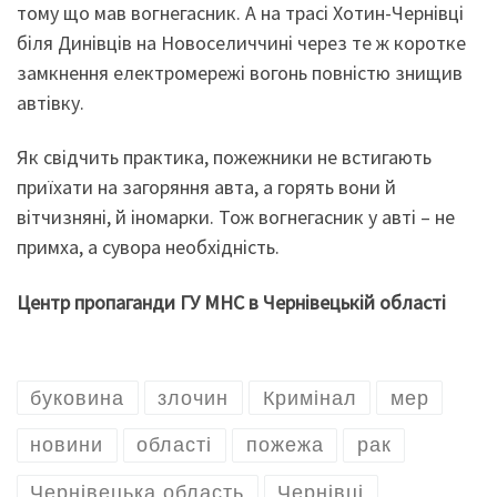
тому що мав вогнегасник. А на трасі Хотин-Чернівці
біля Динівців на Новоселиччині через те ж коротке
замкнення електромережі вогонь повністю знищив
автівку.
Як свідчить практика, пожежники не встигають
приїхати на загоряння авта, а горять вони й
вітчизняні, й іномарки. Тож вогнегасник у авті – не
примха, а сувора необхідність.
Центр пропаганди ГУ МНС в Чернівецькій області
буковина
злочин
Кримінал
мер
новини
області
пожежа
рак
Чернівецька область
Чернівці