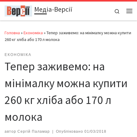
Медіа-Версії
Перейти до вмісту
Search
Ме
Головна
»
Економіка
»
Тепер заживемо: на мінімалку можна купити
260 кг хліба або 170 л молока
ЕКОНОМІКА
Тепер заживемо: на
мінімалку можна купити
260 кг хліба або 170 л
молока
автор
Сергій Паламар
|
Опубліковано
01/03/2018