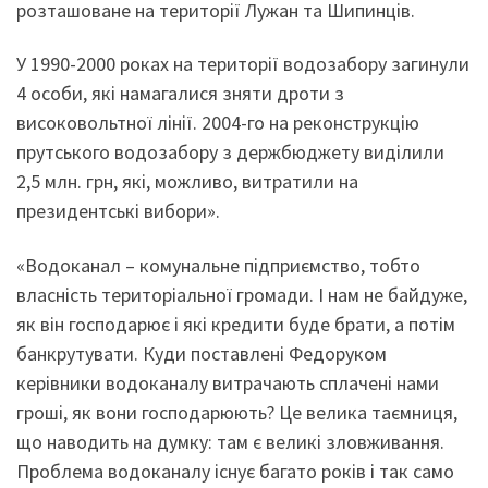
розташоване на території Лужан та Шипинців.
У 1990-2000 роках на території водозабору загинули
4 особи, які намагалися зняти дроти з
високовольтної лінії. 2004-го на реконструкцію
прутського водозабору з держбюджету виділили
2,5 млн. грн, які, можливо, витратили на
президентські вибори».
«Водоканал – комунальне підприємство, тобто
власність територіальної громади. І нам не байдуже,
як він господарює і які кредити буде брати, а потім
банкрутувати. Куди поставлені Федоруком
керівники водоканалу витрачають сплачені нами
гроші, як вони господарюють? Це велика таємниця,
що наводить на думку: там є великі зловживання.
Проблема водоканалу існує багато років і так само