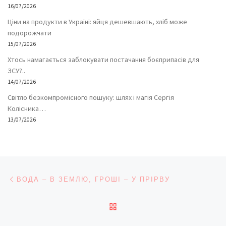
16/07/2026
Ціни на продукти в Україні: яйця дешевшають, хліб може
подорожчати
15/07/2026
Хтось намагається заблокувати постачання боєприпасів для
ЗСУ?..
14/07/2026
Світло безкомпромісного пошуку: шлях і магія Сергія
Колісника…
13/07/2026
Навігація записів
Попередній запис
ВОДА – В ЗЕМЛЮ, ГРОШІ – У ПРІРВУ
ПОВЕРНУТИСЯ ДО СПИС
На