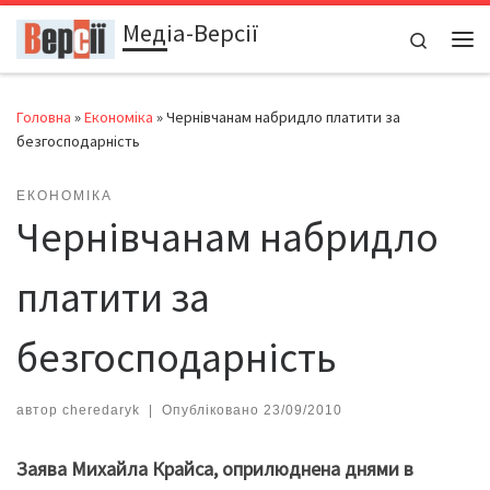
Медіа-Версії
Перейти до вмісту
Search
Ме
Головна
»
Економіка
»
Чернівчанам набридло платити за
безгосподарність
ЕКОНОМІКА
Чернівчанам набридло
платити за
безгосподарність
автор
cheredaryk
|
Опубліковано
23/09/2010
Заява Михайла Крайса, оприлюднена днями в