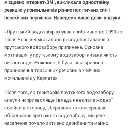
місцевих Інтернет-ЗМІ, викликала одностайну
реакцію у прихильників різних політичних сил і
пересічних чернівчан. Наведемо лише деякі відгуки:
«Прутський водозабір існував приблизно до 1990-го.
Після Чернівецької алопеції водопостачання з
прутського водозабору припинене. Основна
мотивація: у прутському водозаборі низька якість
питної води. Можливо, й була інша причина –
проникнення токсичних речовин з хімічних
могильників у Карпатах.
Після того, як територію прутського водозабору
кинули напризволяще і влада не вклала жодної
копійки в охорону, зберігання та консервацію
обладнання прутського водозабору, місцеве
населення почало активно дерибанити майно,