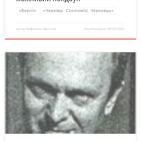
«Версії»
«Чернівці. Czernowitz. Черновцы»
автор
Кафанова Крістіна
Опубліковано
05/03/2021
Із листа автора публікації до редакції: « Творчість Моріса
Фішера – незвичайна. Це такий чорно-білий неспокій.
Емоційний і мовчазний … Працювалося цікаво! Безцінними є
повідомлення в чернівецьких газетах тієї пори. Навіть у
румунських часописах дещо знайшлося. Вони дуже скупо про
щось повідомляють. Саме повідомляють, а читати текст лише
зрідка дають. […]