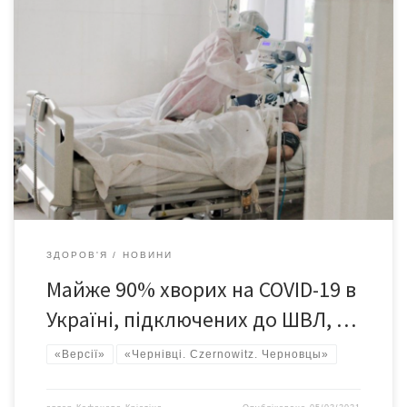
В Україні померло 89% пацієнтів з COVID-19, яких підключали
до апарату штучної вентиляції легень. Серед тих, кого
госпіталізували до відділень інтенсивної терапії, смертність
склала 76%. Про це свідчать дані дослідження Інституту
проблем математичних машин і систем Національної академії
наук України. Зокрема, результати науковців показують, що
середня летальність серед госпіталізованих із COVID-19 в […]
ЗДОРОВ'Я
НОВИНИ
Майже 90% хворих на COVID-19 в
Україні, підключених до ШВЛ, …
«Версії»
«Чернівці. Czernowitz. Черновцы»