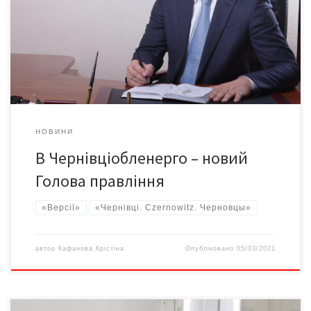
«Чернівціобленерго» та Володимир Гетманов, операційний
директор ВС «Енерджі Інтернешнл Україна». Гості з холдингу
представили працівникам енергопідприємства
новопризначеного Голову Правління АТ «Чернівціобленерго» –
Олександра Миколайовича Ніверчука. Досвідчений енергетик
з […]
НОВИНИ
В Чернівціобленерго – новий
Голова правління
«Версії»
«Чернівці. Czernowitz. Черновцы»
автор
Кафанова Крістіна
Опубліковано
05/03/2021