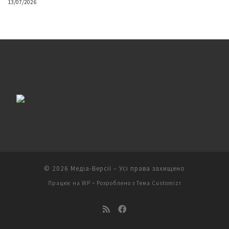
13/07/2026
© 2026
Медіа-Версії
– Усі права захищено
Працює на
WP
– Розроблено з
Тема Customizr