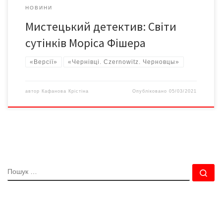
НОВИНИ
Мистецький детектив: Світи
сутінків Моріса Фішера
«Версії»
«Чернівці. Czernowitz. Черновцы»
автор
Кафанова Крістіна
Опубліковано
05/03/2021
ПОШУК
По