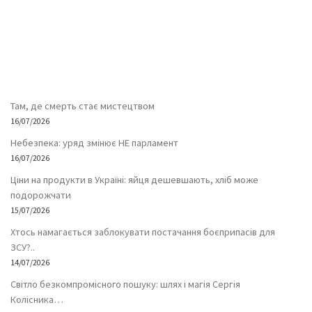
Там, де смерть стає мистецтвом
16/07/2026
Небезпека: уряд змінює НЕ парламент
16/07/2026
Ціни на продукти в Україні: яйця дешевшають, хліб може
подорожчати
15/07/2026
Хтось намагається заблокувати постачання боєприпасів для
ЗСУ?..
14/07/2026
Світло безкомпромісного пошуку: шлях і магія Сергія
Колісника…