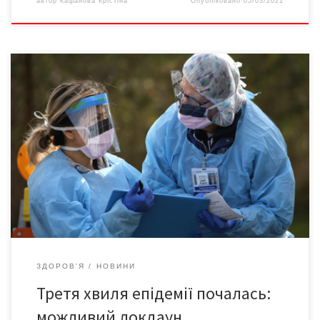
автор
Кафанова Крістіна
Опубліковано
05/03/2021
Прем’єр-міністр Денис Шмигаль заявив, що в Україні почалась
третя хвиля епідемії COVID-19, яка може призвести до
чергового локдауну. Тим часом в Україні виявили два випадки
“британського” штаму COVID-19 – у двох жителів Івано-
Франківська. Проте головний санітарний лікар, заступник
міністра охорони здоров’я Віктор Ляшко відзначає, що це не
вплине на хід […]
ЗДОРОВ'Я
НОВИНИ
Третя хвиля епідемії почалась:
можливий локдаун