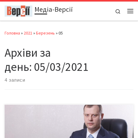
Медіа-Версії
Перейти до вмісту
Search
Ме
Головна
»
2021
»
Березень
»
05
Архіви за
день:
05/03/2021
4 записи
Третього березня в центральному офісі Обленерго відбулася
урочиста виробнича нарада Товариства. На заході були
присутні Ігор Судак, заступник голови Наглядової ради АТ