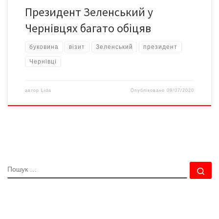
Президент Зеленський у
Чернівцях багато обіцяв
буковина
візит
Зеленський
президент
Чернівці
автор
Lida
Опубліковано
09/07/2020
ПОШУК
По