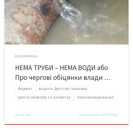
трапляється в районі н/ст. Біла, де прориває магістральну
трубу водогону Дністер-Чернівці. Її часткова заміна
передбачена ще «Проєктом муніципального водного
господарства м.Чернівці, стадія 1», на яку від 2016 року
виділено 17 […]
ЕКОНОМІКА
НЕМА ТРУБИ – НЕМА ВОДИ або
Про чергові обіцянки влади …
бюджет
водогін Дністер-Чернівці
Центр реформ та розвитку
Чернівціводоканал
автор
Lida
Опубліковано
09/07/2020