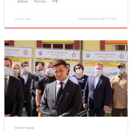
війна
Путин
РФ
автор
Lida
Опубліковано
09/07/2020
Під час візиту до Чернівецької області президента
Володимира Зеленського йому показали нововідкритий
обласний перинатальний центр, де вже навіть встигла
народитися перша дитина, і новозбудовану школу в Рідківцях
на Новоселиччині. Фото Андрія Романцова Глава держави
запевнив, що усі постраждалі від повені населені пункти
отримають необхідну допомогу. Під час огляду зруйнованого
повінню […]
ПОЛІТИКА