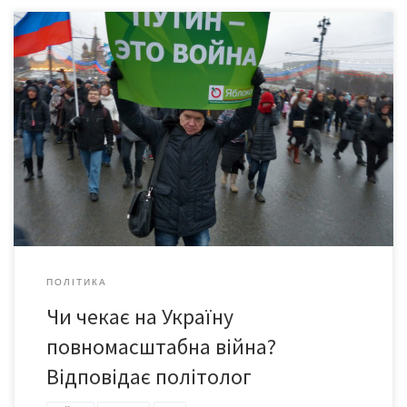
Дзвінків до редакції саме з таким занепокоєнням протягом
двох останніх тижнів було чимало. Ми переадресували всі ці
запитання політологу Ігорю БУРКУТУ. ПУТІН ПРО
«РОСІЙСЬКІ ТЕРИТОРІЇ» У СКЛАДІ ІНШИХ ДЕРЖАВ У неділю, 21
червня, Москва на пропагандистському каналі «Росія – 1»
показала фільм «Росія. Кремль. Путін». Йому передувало
інтерв’ю президента РФ, яке […]
ПОЛІТИКА
Чи чекає на Україну
повномасштабна війна?
Відповідає політолог