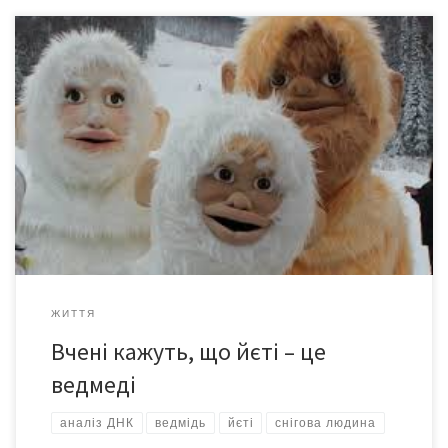
Аналіз ДНК дев’яти зразків кісток йєті показав, що майже всі
вони належать ведмедям, пише Science Alert. Дев’ять зразків,
зібрані в Тибеті і в Гімалаях, включали в себе волосся, шкіру,
зуби, кістки, і фекалії. Всі зразки, крім одного, виявилися від
ведмедів – азіатських чорних ведмедів, гімалайських бурих або
тибетських. Ще один зразок, […]
ЖИТТЯ
Вчені кажуть, що йєті – це
ведмеді
аналіз ДНК
ведмідь
йєті
снігова людина