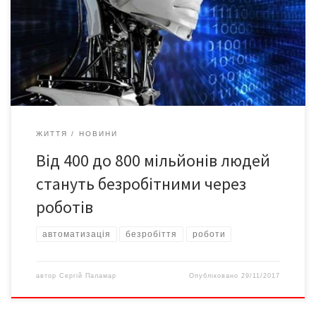
роботи або процеси автоматизації. Про це свідчать
підрахунки McKinsey Global Institute, передає republic. Робочі
місця можуть втратити люди як у розвинених, так і в країнах,
що розвиваються. У зоні […]
ЖИТТЯ
НОВИНИ
Від 400 до 800 мільйонів людей
стануть безробітними через
роботів
автоматизація
безробіття
роботи
автор
Сергій Паламар
Опубліковано
29/11/2017