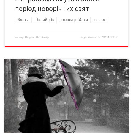
період новорічних свят
банки
Новий рік
режим роботи
свята
автор
Сергій Паламар
Опубліковано
29/11/2017
Згідно з даними гідрометцентру, 30 листопада в Україні
пройдуть дощі, у більшості областей потепліє. На сході
місцями пройдуть дощі, температура до +3°. Жителів
південних регіонів очікує мінлива хмарність. Температура до
+12°. На заході України у четвер пройдуть зливи. Вдень до +4°.
У північних областях також очікуються опади. Температура до
+6°. […]