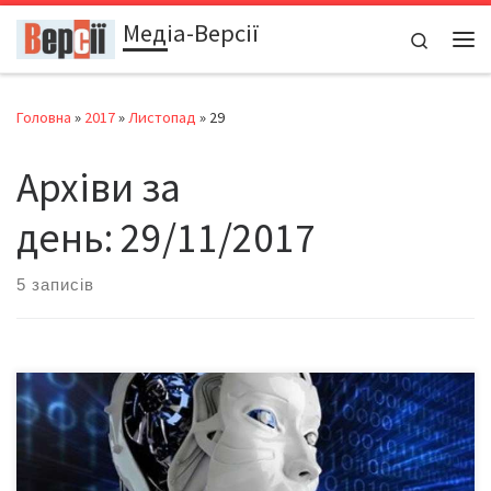
Медіа-Версії
Перейти до вмісту
Search
Ме
Головна
»
2017
»
Листопад
»
29
Архіви за
день:
29/11/2017
5 записів
Від 400 до 800 мільйонів працівників в усьому світі до 2030 року
можуть втратити свої робочі місця, тому що їх замінять