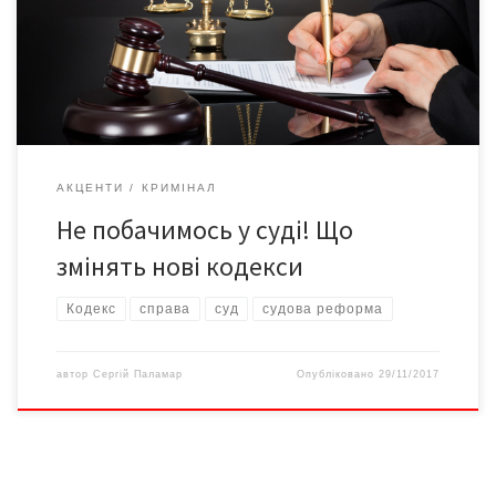
судочинства та інших законодавчих актів. Про те, як це вплине
на можливості простих громадян відстоювати свої трудові
права в суді розповідає “Соціальний рух”. 1) Трудові спори
розглядаються у порядку спрощеного провадження, без […]
АКЦЕНТИ
КРИМІНАЛ
Не побачимось у суді! Що
змінять нові кодекси
Кодекс
справа
суд
судова реформа
автор
Сергій Паламар
Опубліковано
29/11/2017