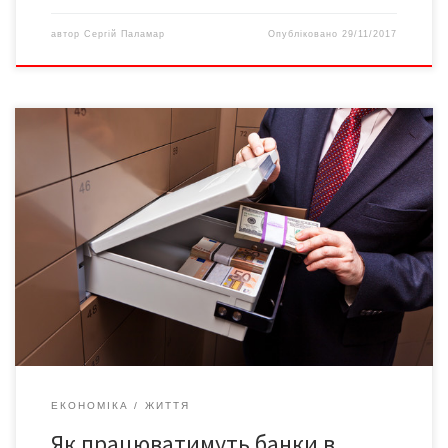
автор
Сергій Паламар
Опубліковано
29/11/2017
Національний банк України визначив регламент роботи
банківської системи країни, а також електронних систем на
новорічні свята. Про це повідомляє прес-служба НБУ.
Зокрема: – 27 і 28 грудня 2017 року Система електронних
платежів НБУ (СЕП) буде працювати в режимі продовженого
на дві години банківського дня; – 29 грудня 2017 року о 13:00 в
[…]
ЕКОНОМІКА
ЖИТТЯ
Як працюватимуть банки в