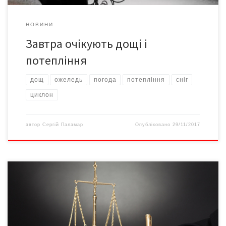
НОВИНИ
Завтра очікують дощі і
потепління
дощ
ожеледь
погода
потепління
сніг
циклон
автор
Сергій Паламар
Опубліковано
29/11/2017
В Україні в рамках судової реформи вводять зміни до
Господарського процесуального кодексу, Цивільного
процесуального кодексу, Кодексу адміністративного