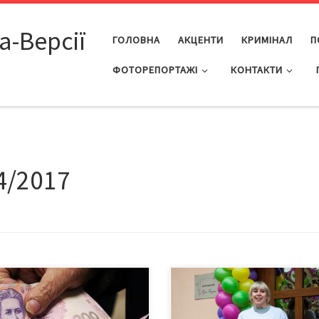
а-Версії
ГОЛОВНА
АКЦЕНТИ
КРИМІНАЛ
П
ФОТОРЕПОРТАЖІ
КОНТАКТИ
4/2017
 хто в Україні здатен
У Кризовому центрі матері та
стійно вирахувати, яку пенсію
дитини зможуть знайти прихис
отримувати: формула складна й
неблагополучні сім’ї – Щоби це