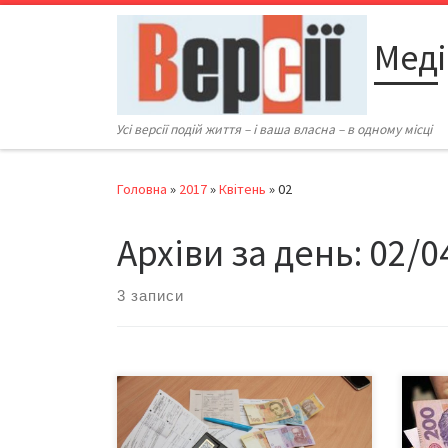
Перейти до вмісту
Меді
Усі версії подій життя – і ваша власна – в одному місці
Головна
»
2017
»
Квітень
»
02
Архіви за день:
02/0
3 записи
Порятунок від шалених тарифів –
Мало
скорочення енерговитрат через
само
енергоаудит Протиставлення у
має 