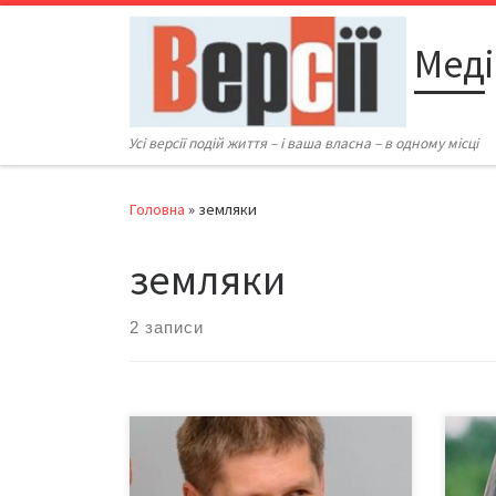
Перейти до вмісту
Меді
Усі версії подій життя – і ваша власна – в одному місці
Головна
»
земляки
земляки
2 записи
Державний комітет телебачення і
До д
радіомовлення України
увес
оприлюднив «Список творів, що
розп