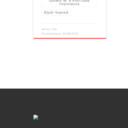
премія ім. В'ячеслава
Чорновола
Юрій Чорней
автор
Lida
Опубліковано
20/09/2022