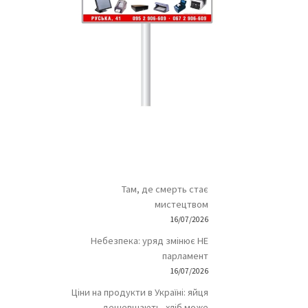
Там, де смерть стає
мистецтвом
16/07/2026
Небезпека: уряд змінює НЕ
парламент
16/07/2026
Ціни на продукти в Україні: яйця
дешевшають, хліб може