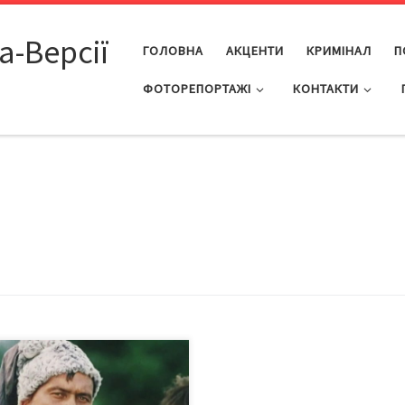
а-Версії
ГОЛОВНА
АКЦЕНТИ
КРИМІНАЛ
П
ФОТОРЕПОРТАЖІ
КОНТАКТИ
ня народження знаного на
ь світ земляка. ІІ частина
овіді Олександра Рудяченка у