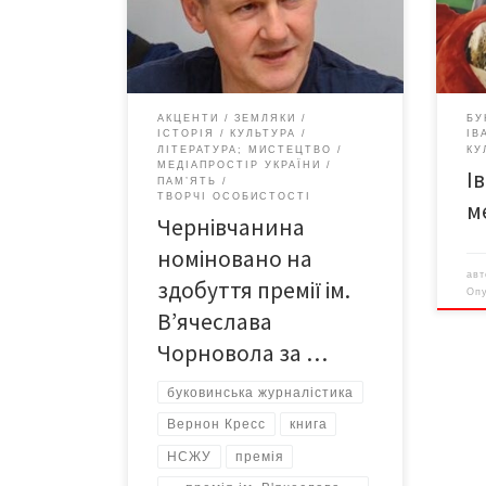
надійшли на здобуття премії ім.
рам
В’ячеслава Чорновола за кращу
К@ТЯ
публіцистичну роботу в галузі
кіно
журналістики у 2022 році». Це
сцен
переважно друковані твори –
найм
АКЦЕНТИ
ЗЕМЛЯКИ
БУ
книги, газетні публікації, а також
люде
ІСТОРІЯ
КУЛЬТУРА
ІВ
два радіотвори, що вийшли в ефір
Споч
ЛІТЕРАТУРА; МИСТЕЦТВО
КУ
МЕДІАПРОСТІР УКРАЇНИ
Українського радіо, та один
пере
І
ПАМ’ЯТЬ
документальний фільм. У […]
за м
ТВОРЧІ ОСОБИСТОСТІ
м
Чернівчанина
номіновано на
ав
здобуття премії ім.
Оп
В’ячеслава
Чорновола за …
буковинська журналістика
Вернон Кресс
книга
НСЖУ
премія