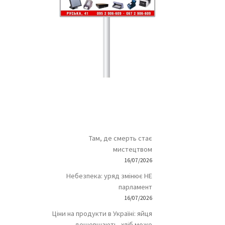
Там, де смерть стає
мистецтвом
16/07/2026
Небезпека: уряд змінює НЕ
парламент
16/07/2026
Ціни на продукти в Україні: яйця
дешевшають, хліб може