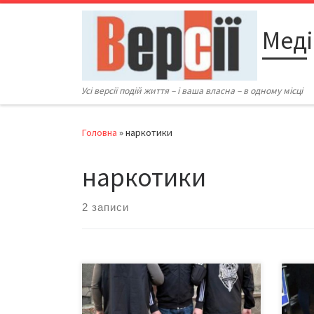
Перейти до вмісту
Меді
Усі версії подій життя – і ваша власна – в одному місці
Головна
»
наркотики
наркотики
2 записи
Служба безпеки України викрила
У Че
міжрегіональну злочинну групу
досу
осіб, які займалися збутом
Нага