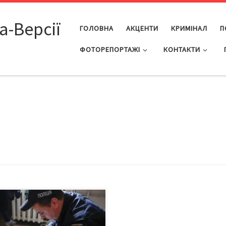
а-Версії
ГОЛОВНА
АКЦЕНТИ
КРИМІНАЛ
П
ФОТОРЕПОРТАЖІ
КОНТАКТИ
рнівцях слідчі поліції завершили
дове розслідування.
даємо, що у квітні цього