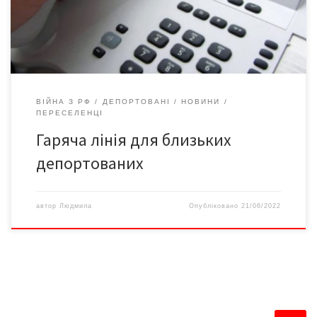
близьких проти їхньої волі депортували до росії , ви можете
повідомити про такі випадки на гарячі […]
ВІЙНА З РФ
ДЕПОРТОВАНІ
НОВИНИ
ПЕРЕСЕЛЕНЦІ
Гаряча лінія для близьких
депортованих
автор
Людмила
Опубліковано
21/06/2022
ПОШУК