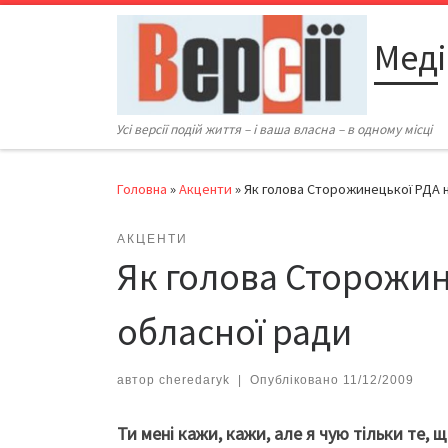
Перейти до вмісту
Меді
Усі версії подій життя – і ваша власна – в одному місці
Головна
»
Акценти
»
Як голова Сторожинецької РДА 
АКЦЕНТИ
Як голова Сторожин
обласної ради
автор
cheredaryk
|
Опубліковано
11/12/2009
Ти мені кажи, кажи, але я чую тільки те, 