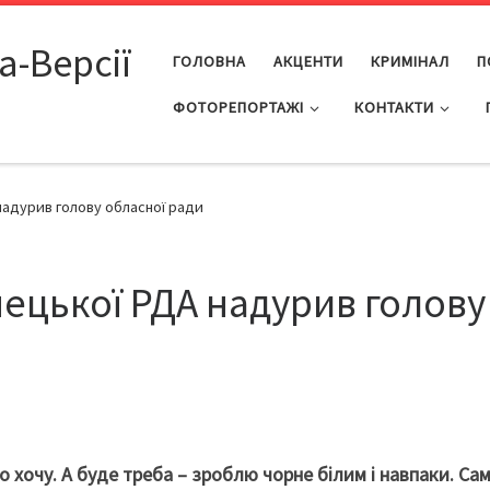
а-Версії
ГОЛОВНА
АКЦЕНТИ
КРИМІНАЛ
П
ФОТОРЕПОРТАЖІ
КОНТАКТИ
надурив голову обласної ради
ецької РДА надурив голову
що хочу. А буде треба – зроблю чорне білим і навпаки. Са