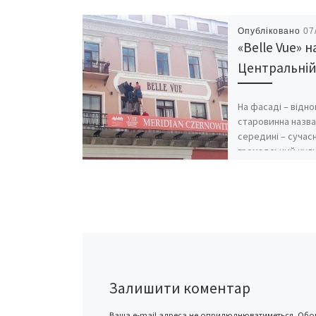
Опубліковано
07
«Belle Vue» н
Центральній
На фасаді – відн
старовинна назва
середині – сучас
громадський кул
простір Назву ко
готелю «Belle Vue
залишили за суч
громадським […]
Залишити коментар
Ваша e-mail адреса не оприлюднюватиметься.
Обов