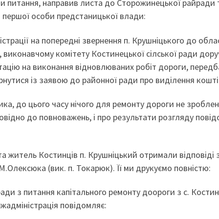
и питання, направив листа до Сторожинецької райради 
та першої особи предстаницької влади:
страції на попередні звернення п. Крушніцького до обла
ї, виконавчому комітету Костинецької сілської ради дор
ацію на виконання відновлюваних робіт дороги, перед
рнутися із заявою до районної ради про виділення кошті
ка, до цього часу нічого для ремонту дороги не зроблен
овідно до повноважень, і про результати розгляду пові
та житель Костинців п. Крушніцький отримали відповіді 
М.Олексюка (вик. п. Токарюк). Її ми друкуємо повністю:
ади з питання капітального ремонту доороги з с. Костин
жадміністрація повідомляє: