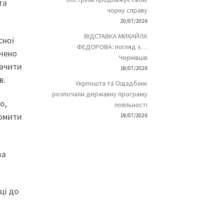
та
чорну справу
20/07/2026
ВІДСТАВКА МИХАЙЛА
сної
ФЕДОРОВА: погляд з…
учено
Чернівців
бачити
18/07/2026
в.
Укрпошта та Ощадбанк
розпочали державну програму
о,
лояльності
домити
18/07/2026
за
ці до