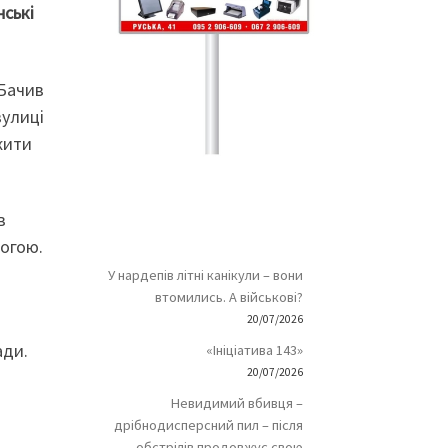
нські
 Бачив
вулиці
жити
в
рогою.
У нардепів літні канікули – вони
втомились. А військові?
20/07/2026
ади.
«Ініціатива 143»
20/07/2026
Невидимий вбивця –
дрібнодисперсний пил – після
обстрілів продовжує свою