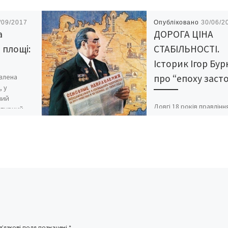
/09/2017
Опубліковано
30/06/2
а
ДОРОГА ЦІНА
 площі:
СТАБІЛЬНОСТІ.
Історик Ігор Бур
овлена
про “епоху заст
, у
ний
Довгі 18 років правлінн
ьтурний
Л.І.Брежнєва для одних
лишнього
людей – «епоха застою
»
для інших – «період
асним
стабільності». Зміни вс
відбувалися і в 1964-
1982 рр., […]
’язкові поля позначені
*