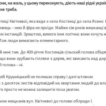
они, на жаль, у цьому переконують, діють наші рідні украї
не треба.
лиці Квітневої, яка веде з села Костинці до села Ясено:
вець – нею й фіра не проїде. Майже сім років мешканці 
х інстанцій. Зрештою, вимога їхня логічна: вони хочуть 
. Тож люди вимагають елементарного.
 й нині там. До 400-річчя Костинців сільский голова обіця
 що вони зрубають гілляки з дерев, які звисають над до
 голова – ні.
ій Крушніцький не полишає справу і далі штовхає
я з десяток листів-відповідей на звертання людей до вл
го просто не можна залишити поза увагою.
мою мещканів вул. Квітневої до голови облради І.