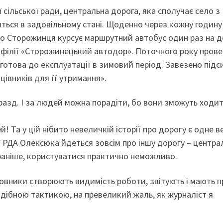
сільської ради, центральна дорога, яка сполучає село з
ться в задовільному стані. Щоденно через кожну годину
до Сторожинця курсує маршрутний автобус один раз на д
і філії «Сторожинецький автодор». Поточного року пров
готова до експлуатації в зимовий період. Завезено під
цівників для її утримання».
аразд. І за людей можна порадіти, бо вони зможуть ходи
! Та у цій нібито невеличкій історії про дорогу є одне 
ї РДА Олексюка йдеться зовсім про іншу дорогу – центра
 і раніше, користуватися практично неможливо.
новники створюють видимість роботи, звітують і мають п
одібною тактикою, на превеликий жаль, як журналіст я