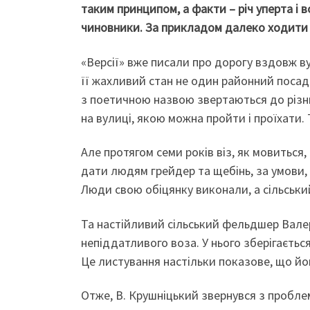
таким принципом, а факти – річ уперта і в
чиновники. За прикладом далеко ходити 
«Версії» вже писали про дорогу вздовж ву
її жахливий стан не один районний посадо
з поетичною назвою звертаються до різни
на вулиці, якою можна пройти і проїхати
Але протягом семи років віз, як мовиться,
дати людям грейдер та щебінь, за умови,
Люди свою обіцянку виконали, а сільський
Та настійливий сільський фельдшер Валер
непіддатливого воза. У нього зберігаєтьс
Це листування настільки показове, що йо
Отже, В. Крушніцький звернувся з пробле