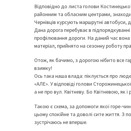
Відповідно до листа голови Костинецької 
районним та обласним центрами, знаходи
Чернівців курсують маршрутні автобуси, 
Дана дорога перебуває в підпорядкуванн
профілювання дороги. На даний час вона 
матеріал, прийнято на сезонну роботу пра
Отож, як бачимо, з дорогою нібито все г
взимку!
Ось така наша влада: піклується про людей
«АЛЕ». У відповіді голови Сторожинецько
а не про вул. Квітневу. Бо Квітневою, як
Такою є схема, за допомоги якої горе-чи
цьому спокійне та доволі сите життя. З п
зустрічаюсь не вперше.