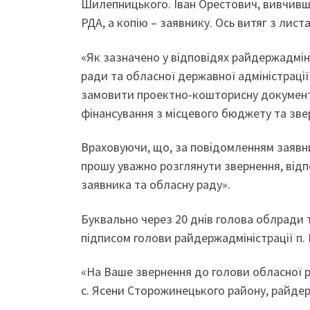
Шилепницького. Іван Орестович, вивчивш
РДА, а копію – заявнику. Ось витяг з лис
«Як зазначено у відповідях райдержадміні
ради та обласної державної адміністраці
замовити проектно-кошторисну документ
фінансування з місцевого бюджету та зве
Враховуючи, що, за повідомленням заявни
прошу уважно розглянути звернення, відп
заявника та обласну раду».
Буквально через 20 днів голова облради 
підписом голови райдержадміністрації п. 
«На Ваше звернення до голови обласної р
с. Ясени Сторожинецького району, райдер