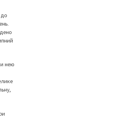
 до
ень.
едено
сипний
ти нею
велике
льну,
ри