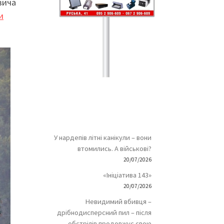
вича
и
У нардепів літні канікули – вони
втомились. А військові?
20/07/2026
«Ініціатива 143»
20/07/2026
Невидимий вбивця –
дрібнодисперсний пил – після
обстрілів продовжує свою