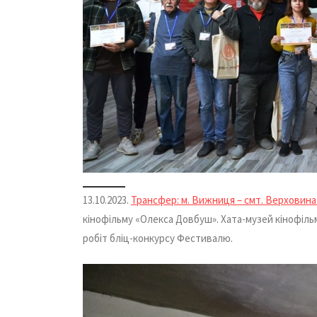
13.10.2023.
Трансфер: м. Вижниця – смт. Верховина
кінофільму «Олекса Довбуш». Хата-музей кінофільм
робіт бліц-конкурсу Фестивалю.