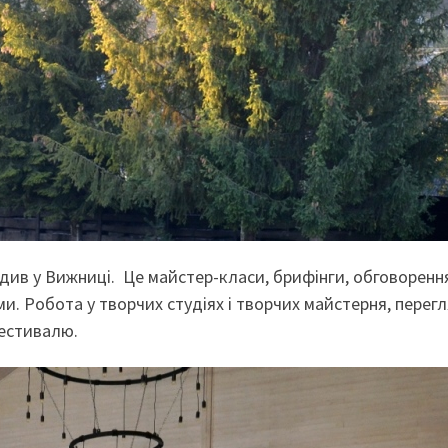
одив у Вижниці. Це майстер-класи, брифінги, обговоренн
ми. Робота у творчих студіях і творчих майстерня, перег
Фестивалю.