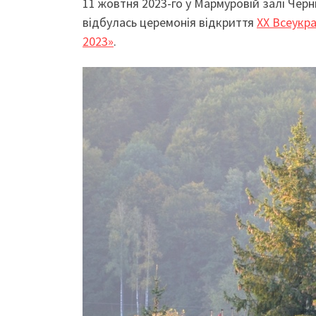
11 жовтня 2023-го у Мармуровій залі Чер
відбулась церемонія відкриття
ХХ Всеукр
2023»
.