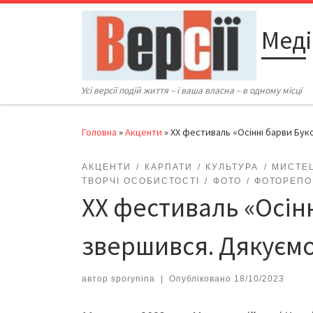
Перейти до вмісту
Меді
Усі версії подій життя – і ваша власна – в одному місці
Головна
»
Акценти
»
XX фестиваль «Осінні барви Бук
АКЦЕНТИ
КАРПАТИ
КУЛЬТУРА
МИСТЕ
ТВОРЧІ ОСОБИСТОСТІ
ФОТО
ФОТОРЕПО
XX фестиваль «Осін
звершився. Дякуємо
автор
sporynina
|
Опубліковано
18/10/2023