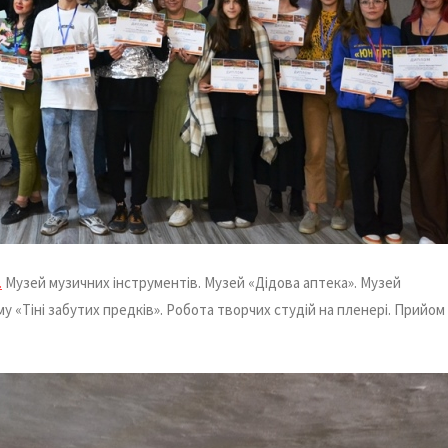
.
Музей музичних інструментів. Музей «Дідова аптека». Музей
у «Тіні забутих предків». Робота творчих студій на пленері. Прийом