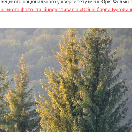
нівецького національного університету імені Юрія Федько
аїнського фото- та кінофестивалю «Осінні барви Буковин