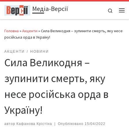
Медіа-Версії
Перейти до вмісту
Search
Ме
Головна
»
Акценти
»
Сила Великодня – зупинити смерть, яку несе
російська орда в Україну!
АКЦЕНТИ
НОВИНИ
Сила Великодня –
зупинити смерть, яку
несе російська орда в
Україну!
автор
Кафанова Крістіна
|
Опубліковано
15/04/2022