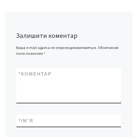
Залишити коментар
Ваша e-mail адреса не оприлюднюватиметься.
Обов’язкові
поля позначені
*
*
КОМЕНТАР
*
ІМ'Я