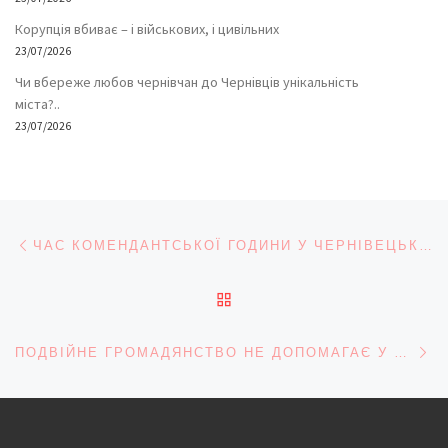
Корупція вбиває – і військових, і цивільних
23/07/2026
Чи вбереже любов чернівчан до Чернівців унікальність
міста?..
23/07/2026
Навігація записів
Попередній запис
ЧАС КОМЕНДАНТСЬКОЇ ГОДИНИ У ЧЕРНІВЕЦЬКІЙ ОБЛАСТІ ЗМІНЕНО
ПОВЕРНУТИСЯ ДО СПИС
На
ПОДВІЙНЕ ГРОМАДЯНСТВО НЕ ДОПОМАГАЄ У ПЕРЕТИНІ КОРДОНУ