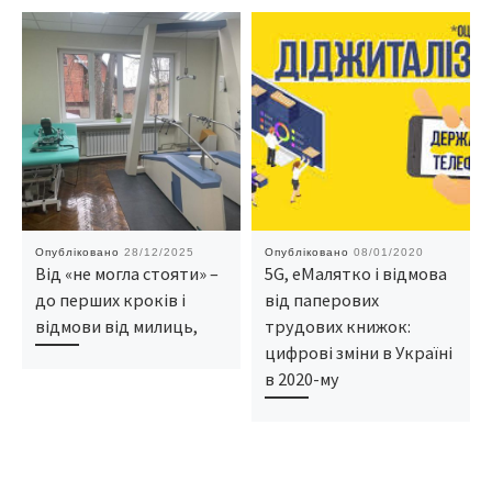
Опубліковано
28/12/2025
Опубліковано
08/01/2020
Від «не могла стояти» –
5G, еМалятко і відмова
до перших кроків і
від паперових
відмови від милиць,
трудових книжок:
цифрові зміни в Україні
в 2020-му