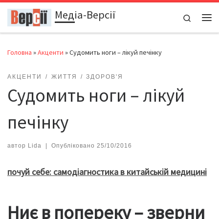
Медіа-Версії
Перейти до вмісту
Search
Ме
Головна
»
Акценти
»
Судомить ноги – лікуй печінку
АКЦЕНТИ
ЖИТТЯ
ЗДОРОВ'Я
Судомить ноги – лікуй
печінку
автор
Lida
|
Опубліковано
25/10/2016
почуй себе: самодіагностика в китайській медицині
Ниє в попереку – зверни