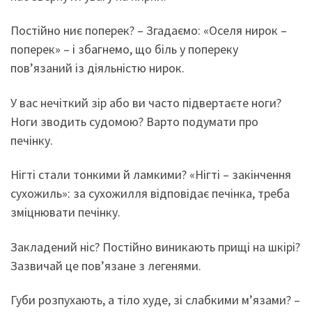
Постійно ниє поперек? – Згадаємо: «Оселя нирок –
поперек» – і збагнемо, що біль у попереку
пов’язаний із діяльністю нирок.
У вас нечіткий зір або ви часто підвертаєте ноги?
Ноги зводить судомою? Варто подумати про
печінку.
Нігті стали тонкими й ламкими? «Нігті – закінчення
сухожиль»: за сухожилля відповідає печінка, треба
зміцнювати печінку.
Закладений ніс? Постійно виникають прищі на шкірі?
Зазвичай це пов’язане з легенями.
Губи розпухають, а тіло худе, зі слабкими м’язами? –