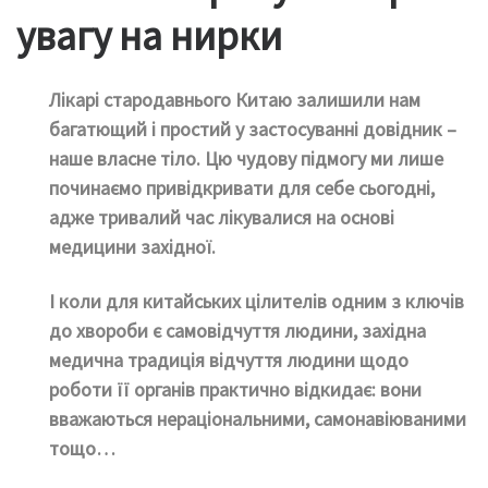
увагу на нирки
Лікарі стародавнього Китаю залишили нам
багатющий і простий у застосуванні довідник –
наше власне тіло. Цю чудову підмогу ми лише
починаємо привідкривати для себе сьогодні,
адже тривалий час лікувалися на основі
медицини західної.
І коли для китайських цілителів одним з ключів
до хвороби є самовідчуття людини, західна
медична традиція відчуття людини щодо
роботи її органів практично відкидає: вони
вважаються нераціональними, самонавіюваними
тощо…