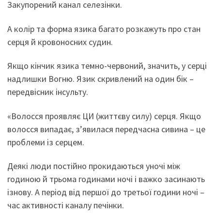
Закупорений канал селезінки.
А колір та форма язика багато розкажуть про стан
серця й кровоносних судин.
Якщо кінчик язика темно-червоний, значить, у серці
надлишки Вогню. Язик скривлений на один бік –
передвісник інсульту.
«Волосся проявляє ЦИ (життєву силу) серця. Якщо
волосся випадає, з’явилася передчасна сивина – це
проблеми із серцем.
Деякі люди постійно прокидаються уночі між
годиною й трьома годинами ночі і важко засинають
ізнову. А період від першої до третьої години ночі –
час активності каналу печінки.