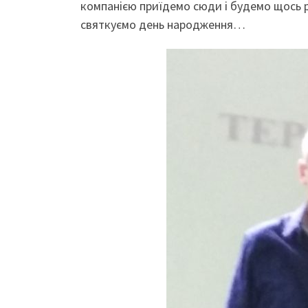
компанією приїдемо сюди і будемо щось р
святкуємо день народження…