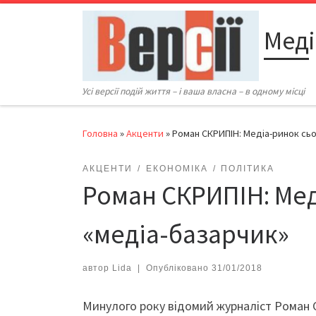
Перейти до вмісту
Меді
Усі версії подій життя – і ваша власна – в одному місці
Головна
»
Акценти
»
Роман СКРИПІН: Медіа-ринок сьо
АКЦЕНТИ
ЕКОНОМІКА
ПОЛІТИКА
Роман СКРИПІН: Мед
«медіа-базарчик»
автор
Lida
|
Опубліковано
31/01/2018
Минулого року відомий журналіст Роман С