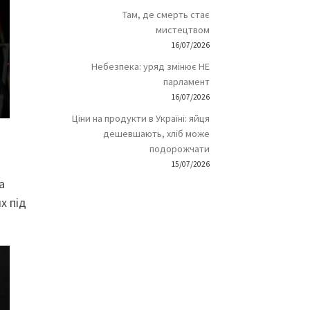
Там, де смерть стає
мистецтвом
16/07/2026
Небезпека: уряд змінює НЕ
парламент
16/07/2026
Ціни на продукти в Україні: яйця
дешевшають, хліб може
подорожчати
15/07/2026
а
х під