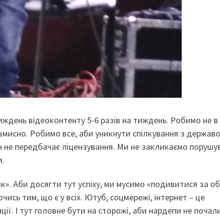
иждень відеоконтенту 5-6 разів на тиждень. Робимо не в
авмисно. Робимо все, аби уникнути спілкування з держав
н не передбачає ліцензування. Ми не закликаємо порушу
и.
к». Аби досягти тут успіху, ми мусимо «подивитися за об
ись тим, що є у всіх. Ютуб, соцмережі, інтернет – це
ії. І тут головне бути на сторожі, аби нардепи не почал