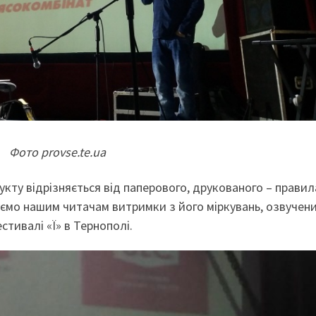
Фото provse.te.ua
кту відрізняється від паперового, друкованого – правил
уємо нашим читачам витримки з його міркувань, озвучени
стивалі «Ї» в Тернополі.