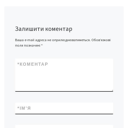
Залишити коментар
Ваша e-mail адреса не оприлюднюватиметься.
Обов’язкові
поля позначені
*
*
КОМЕНТАР
*
ІМ'Я