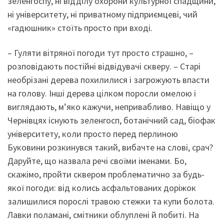
зеленгоспу, ні відділу охорони культурної спадщини,
ні університету, ні приватному підприємцеві, чий
«гадюшник» стоїть просто при вході.
– Гуляти вітряної погоди тут просто страшно, –
розповідають постійні відвідувачі скверу. – Старі
необрізані дерева похилилися і загрожують впасти
на голову. Інші дерева цілком поросли омелою і
виглядають, м’яко кажучи, непривабливо. Навіщо у
Чернівцях існують зеленгосп, ботанічний сад, біофак
університету, коли просто перед перлиною
Буковини розкинувся такий, вибачте на слові, срач?
Даруйте, що назвала речі своїми іменами. Бо,
скажімо, пройти сквером проблематично за будь-
якої погоди: від колись асфальтованих доріжок
залишилися порослі травою стежки та купи болота.
Лавки поламані, смітники облуплені й побиті. На