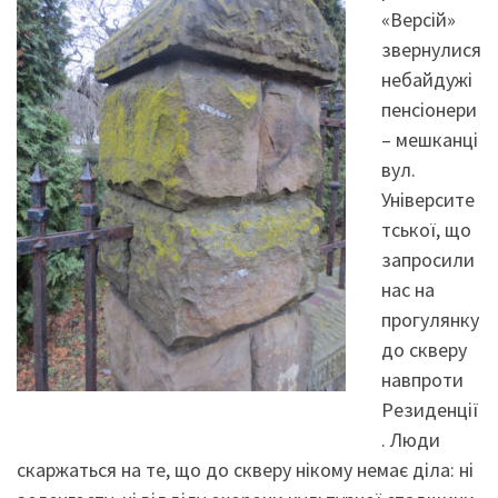
«Версій»
звернулися
небайдужі
пенсіонери
– мешканці
вул.
Університе
тської, що
запросили
нас на
прогулянку
до скверу
навпроти
Резиденції
. Люди
скаржаться на те, що до скверу нікому немає діла: ні