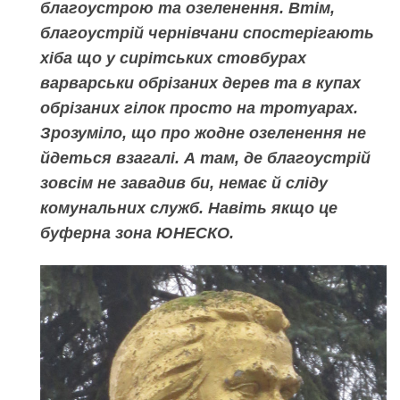
благоустрою та озеленення. Втім,
благоустрій чернівчани спостерігають
хіба
щ
о у сирітських стовбурах
варварськи обрізаних дерев та в купах
обрізаних гілок просто на тротуарах.
Зрозуміло, що про жодне озеленення не
йдеться взагалі. А там, де благоустрій
зовсім не завадив би, немає й сліду
комунальних служб. Навіть якщо це
буферна зона ЮНЕСКО.