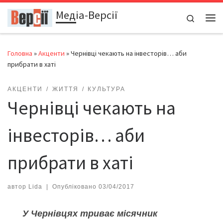
Медіа-Версії
Перейти до вмісту
Search
Ме
Головна
»
Акценти
»
Чернівці чекають на інвесторів… аби
прибрати в хаті
АКЦЕНТИ
ЖИТТЯ
КУЛЬТУРА
Чернівці чекають на
інвесторів… аби
прибрати в хаті
автор
Lida
|
Опубліковано
03/04/2017
У Чернівцях триває місячник