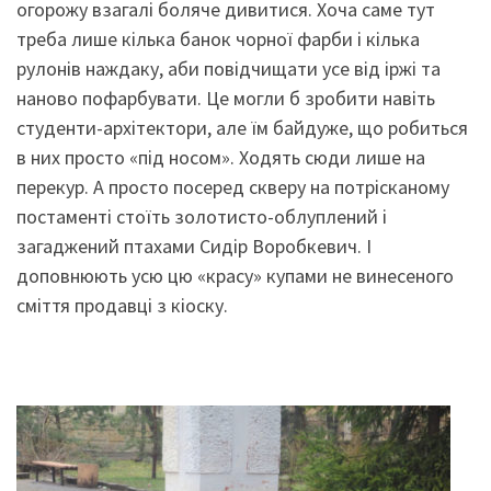
огорожу взагалі боляче дивитися. Хоча саме тут
треба лише кілька банок чорної фарби і кілька
рулонів наждаку, аби повідчищати усе від іржі та
наново пофарбувати. Це могли б зробити навіть
студенти-архітектори, але їм байдуже, що робиться
в них просто «під носом». Ходять сюди лише на
перекур. А просто посеред скверу на потрісканому
постаменті стоїть золотисто-облуплений і
загаджений птахами Сидір Воробкевич. І
доповнюють усю цю «красу» купами не винесеного
сміття продавці з кіоску.