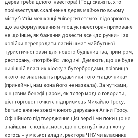
дерев треба цілого інвестора! (Тоді скажіть, хто
проінвестував скалічення дерев майже по всьому
місту?) Утім мешканці Університетської підозрюють,
що за формулюванням «пошук інвестора» приховане
не що інше, як бажання довести все «до ручки» і за
копійки перепродати ласий шмат майбутньої
туристичної оази для нового будівництва, приміром,
ресторану, «потрібній» людині. Думають, що це буде
нинішній власник кіоску з бутербродами, прізвища
якого не знає навіть продавчиня того «гадючника»
(принаймні, нам вона його не назвала). За чутками,
кінцевим бенефіціаром, як тепер модно говорити,
цієї торгової точки є підприємець Михайло Гросу,
батько вже не зовсім юного дарування Аліни Гросу.
Офіційного підтвердження цієї версії ми поки що не
знайшли і сподіваємося, що після публікації хоч у
когось – у міської влади, ректора ЧНУ чи власника