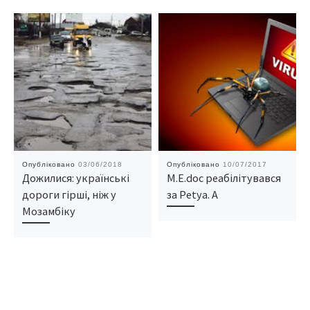
Опубліковано
03/06/2018
Опубліковано
10/07/2017
Дожилися: українські
M.E.doc реабілітувався
дороги гірші, ніж у
за Реtya. A
Мозамбіку