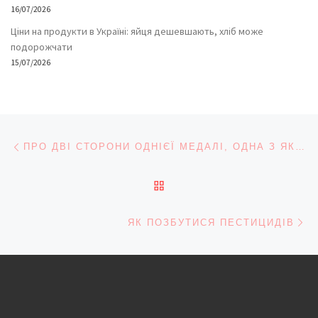
16/07/2026
Ціни на продукти в Україні: яйця дешевшають, хліб може
подорожчати
15/07/2026
Навігація записів
Попередній запис
ПРО ДВІ СТОРОНИ ОДНІЄЇ МЕДАЛІ, ОДНА З ЯКИХ НІВЕЛЮЄ САМУ МЕДАЛЬ,
ПОВЕРНУТИСЯ ДО СПИС
На
ЯК ПОЗБУТИСЯ ПЕСТИЦИДІВ