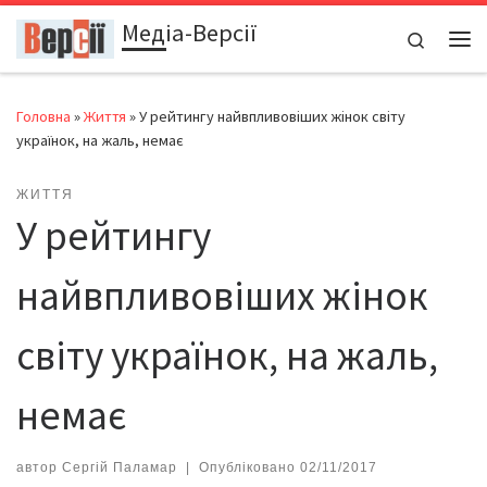
Медіа-Версії
Перейти до вмісту
Search
Ме
Головна
»
Життя
»
У рейтингу найвпливовіших жінок світу
українок, на жаль, немає
ЖИТТЯ
У рейтингу
найвпливовіших жінок
світу українок, на жаль,
немає
автор
Сергій Паламар
|
Опубліковано
02/11/2017