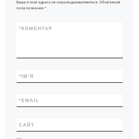
Ваша e-mail адреса не оприлюднюватиметься.
Обов’язкові
поля позначені
*
*
КОМЕНТАР
*
ІМ'Я
*
EMAIL
САЙТ