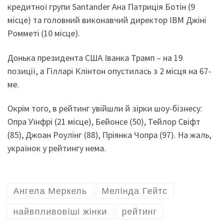
кредитної групи Santander Ана Патриція Ботін (9
місце) та головний виконавчий директор IBM Джіні
Ромметі (10 місце).
Донька президента США Іванка Трамп – на 19
позиції, а Гілларі Клінтон опустилась з 2 місця на 67-
ме.
Окрім того, в рейтинг увійшли й зірки шоу-бізнесу:
Опра Уїнфрі (21 місце), Бейонсе (50), Тейлор Свіфт
(85), Джоан Роулінг (88), Пріянка Чопра (97). На жаль,
українок у рейтингу нема.
Ангела Меркель
Мелінда Гейтс
найвпливовіші жінки
рейтинг