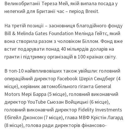
Великобританії Тереза Мей, якій випала посада у
нелегкий для Британії час – період Brexit.
На третій позиції – засновниця благодійного фонду
Bill & Melinda Gates Foundation Мелінда Гейтс, який
вона створила разом з чоловіком Біллом. Фонд вже
встиг подарувати понад 40 мільярдів доларів на
гранти і підтримку організацій в 100 країнах світу.
В топ-10 найвпливовіших також увійшли: головний
операційний директор Facebook Шеріл Сендберг (4
місце), керівник автомобільного гіганта General
Motors Мері Барра (5 місце), головний виконавчий
директор YouTube Сьюзан Войцицькі (6 місце),
головний виконавчий директор Fidelity Investments
Ебігейл Джонсон (7 місце), глава МВФ Крістін Лагард
(8 місце), голова ради директорів фінансово-