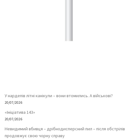
У нардепів літні канікули – вони втомились. А військові?
20/07/2026
«Ініціатива 143»
20/07/2026
Невидимий вбивця – дрібнодисперсний пил – після обстрілів
продовжує свою чорну справу