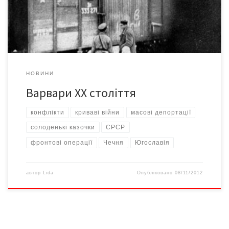
Процес розпочався ще до вересня 1939-го, коли з
гітлерівської Німеччини після прийняття в ній расистських […]
НОВИНИ
Варвари ХХ століття
конфлікти
криваві війни
масові депортації
солоденькі казочки
СРСР
фронтові операції
Чечня
Югославія
автор
Lida
Опубліковано
08/11/2012