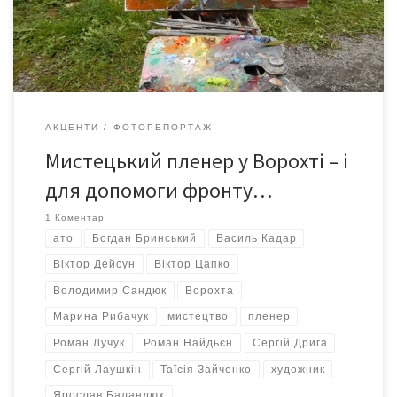
виручать від проданих картини, підуть на допомогу воїнам АТО.
АКЦЕНТИ
ФОТОРЕПОРТАЖ
Мистецький пленер у Ворохті – і
для допомоги фронту…
1 Коментар
ато
Богдан Бринський
Василь Кадар
Віктор Дейсун
Віктор Цапко
Володимир Сандюк
Ворохта
Марина Рибачук
мистецтво
пленер
Роман Лучук
Роман Найдьєн
Сергій Дрига
Сергій Лаушкін
Таїсія Зайченко
художник
Ярослав Баландюх