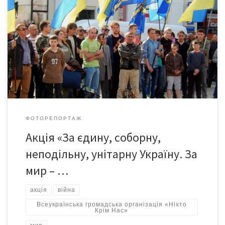
Всеукраїнська громадська організація «Ніхто Крім Нас» в
Чернівецькій області 8 травня на Центральній площі провела
акцію «За єдину, соборну, неподільну, унітарну Україну. За мир
- проти війни».
ФОТОРЕПОРТАЖ
Акція «За єдину, соборну,
неподільну, унітарну Україну. За
мир – …
акція
війна
Всеукраїнська громадська організація «Ніхто
Крім Нас»