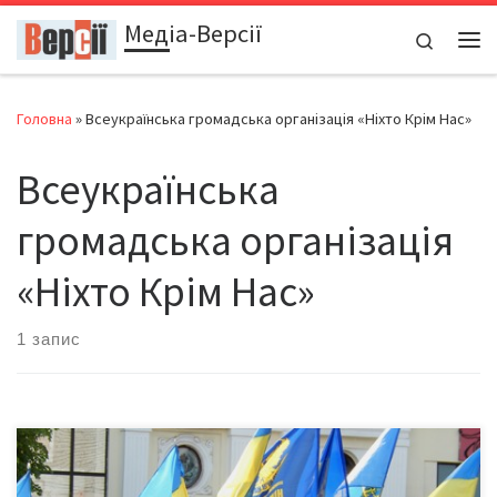
Медіа-Версії
Перейти до вмісту
Search
Ме
Головна
»
Всеукраїнська громадська організація «Ніхто Крім Нас»
Всеукраїнська
громадська організація
«Ніхто Крім Нас»
1 запис