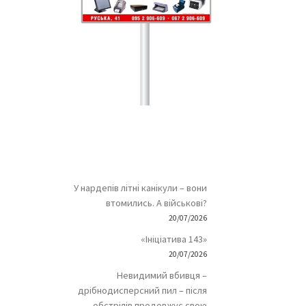
У нардепів літні канікули – вони
втомились. А військові?
20/07/2026
«Ініціатива 143»
20/07/2026
Невидимий вбивця –
дрібнодисперсний пил – після
обстрілів продовжує свою