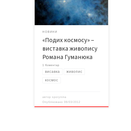
відкриття персональної виставки
художника з Киргизстану Романа
Гуманюка «Подих космосу».
НОВИНИ
«Подих космосу» –
виставка живопису
Романа Гуманюка
1 Коментар
висавка
живопис
космос
автор
sporynina
Опубліковано
06/03/2012