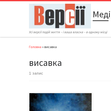
Перейти до вмісту
Меді
Усі версії подій життя – і ваша власна – в одному місці
Головна
»
висавка
висавка
1 запис
12 березня 2012 року о 15.00 у
Чернівецькому обласному
художньому музеї відбудеться