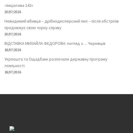
«Ініціатива 143»
20/07/2026
Невидимий вбивця – дрібнодисперсний пил – після обстрілів
продовжує свою чорну справу
20/07/2026
ВІДСТАВКА МИХАЙЛА ФЕДОРОВА: погляд з… Чернівців
18/07/2026
Укрпошта та Ощадбанк розпочали державну програму
лояльності
18/07/2026