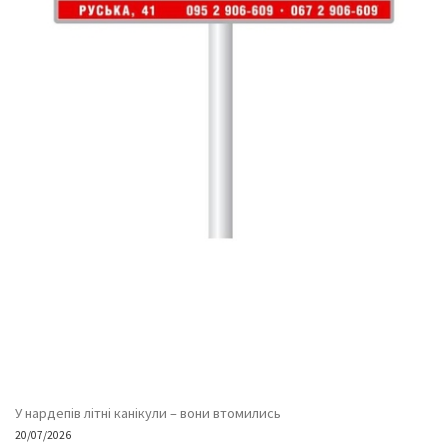
У нардепів літні канікули – вони втомились
20/07/2026