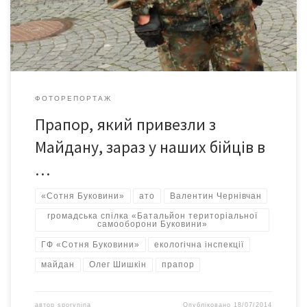
«Сотня Буковини».
ФОТОРЕПОРТАЖ
Прапор, який привезли з
Майдану, зараз у наших бійців в
…
«Сотня Буковини»
ато
Валентин Чернівчан
громадська спілка «Батальйон територіальної
самооборони Буковини»
ГФ «Сотня Буковини»
екологічна інспекції
майдан
Олег Шишкін
прапор
автор
sporynina
Опубліковано
18/07/2014