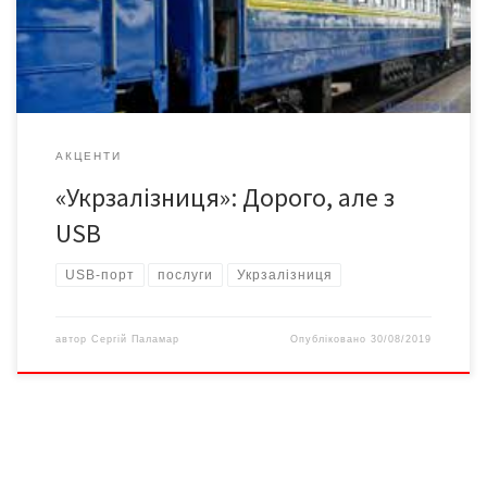
заряджати ґаджети безкоштовно – це правило існує ще від
2017 року. Якщо ж за цю послугу у конкретному […]
АКЦЕНТИ
«Укрзалізниця»: Дорого, але з
USB
USB-порт
послуги
Укрзалізниця
автор
Сергій Паламар
Опубліковано
30/08/2019